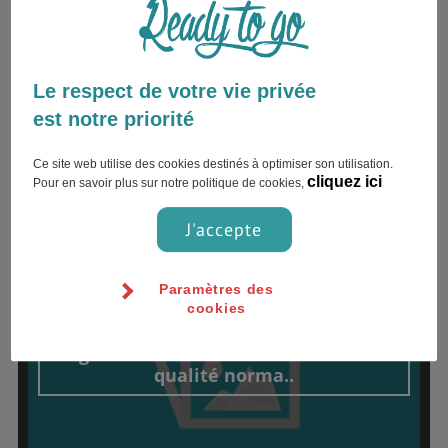
DÉPOSER UN TÉMOIGNAGE
Le respect de votre vie privée
est notre priorité
Ce site web utilise des cookies destinés à optimiser son utilisation.
TÉMOIGNAGES ALLEMAGNE
cliquez ici
Pour en savoir plus sur notre politique de cookies,
J'accepte
#Stage
Ra
30 octobre 2016
Paramètres des
cookies
Logements très chers mais de bonne
qualité norma..