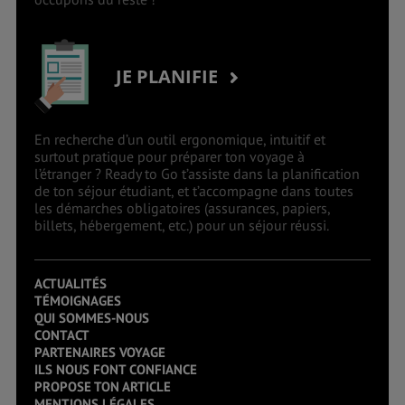
JE PLANIFIE
En recherche d’un outil ergonomique, intuitif et
surtout pratique pour préparer ton voyage à
l’étranger ? Ready to Go t’assiste dans la planification
de ton séjour étudiant, et t’accompagne dans toutes
les démarches obligatoires (assurances, papiers,
billets, hébergement, etc.) pour un séjour réussi.
ACTUALITÉS
TÉMOIGNAGES
QUI SOMMES-NOUS
CONTACT
PARTENAIRES VOYAGE
ILS NOUS FONT CONFIANCE
PROPOSE TON ARTICLE
MENTIONS LÉGALES