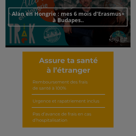
Alan en Hongrie : mes 6 mois d'Erasmus+
à Budapes..
Découvrir cet interview