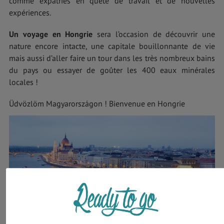
comme expatriés en quête de travail et de nouvelles
expériences.
Un voyage en Hongrie
sera l’occasion de découvrir une
nature encore intacte, une capitale bouillonnante de vie
mais aussi d’aller faire un tour dans les très nombreux bains
du pays ou essayer de goûter les 400 eaux minérales
locales !
Üdvözlöm Magyarországon ! Bienvenue en Hongrie