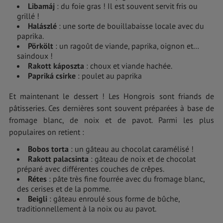
Libamáj
: du foie gras ! Il est souvent servit fris ou
grillé !
Halászlé
: une sorte de bouillabaisse locale avec du
paprika.
Pörkölt
: un ragoût de viande, paprika, oignon et…
saindoux !
Rakott káposzta
: choux et viande hachée.
Papriká csirke
: poulet au paprika
Et maintenant le dessert ! Les Hongrois sont friands de
pâtisseries. Ces dernières sont souvent préparées à base de
fromage blanc, de noix et de pavot. Parmi les plus
populaires on retient :
Bobos torta
: un gâteau au chocolat caramélisé !
Rakott palacsinta
: gâteau de noix et de chocolat
préparé avec différentes couches de crêpes.
Rétes
: pâte très fine fourrée avec du fromage blanc,
des cerises et de la pomme.
Beigli
: gâteau enroulé sous forme de bûche,
traditionnellement à la noix ou au pavot.