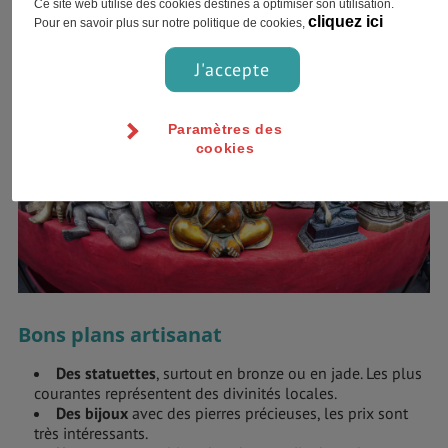
Ce site web utilise des cookies destinés à optimiser son utilisation.
cliquez ici
Pour en savoir plus sur notre politique de cookies,
J'accepte
Paramètres des
cookies
Bons plans artisanat
Des statuettes
, surtout en bronze ou en jade. Les plus
courantes représentent des divinités locales.
Des bijoux
avec des pierres précieuses, les prix sont
très intéressants.