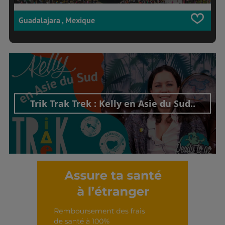
Guadalajara , Mexique
Trik Trak Trek : Kelly en Asie du Sud..
Découvrir cet interview