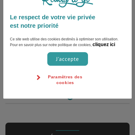
Le respect de votre vie privée
est notre priorité
Super destination pour kiffer! Je
su..
Ce site web utilise des cookies destinés à optimiser son utilisation.
cliquez ici
Pour en savoir plus sur notre politique de cookies,
J'accepte
Tel Aviv , Israël
Paramètres des
cookies
1