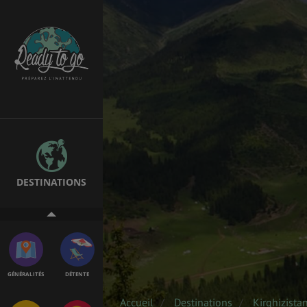
EMPLOIS &
BONS PLANS
STAGES
MÉTÉO & GÉO
VOL
DESTINATIONS
ASSURANCES
GÉNÉRALITÉS
DÉTENTE
Accueil
Destinations
Kirghizista