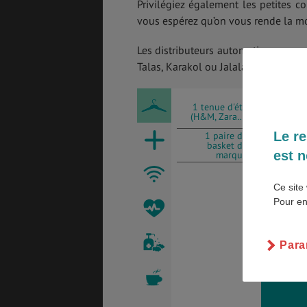
Privilégiez également les petites c
vous espérez qu’on vous rende la mo
Les distributeurs automatiques comm
Talas, Karakol ou Jalalabad où vous
ASSURANCES
1 tenue d'été
(H&M, Zara…)
Le re
1 paire de
GÉNÉRALITÉS
DÉTENTE
basket de
est n
marque
Ce site 
Pour en
FORMALITÉS
COÛT DE LA VIE
33
Para
LOGEMENT
TRANSPORT