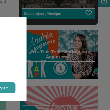
s si
Guadalajara , Mexique
Osh,
Trik Trak Trek : Andréa en
Angleterre..
epte
Découvrir cet interview