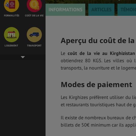
INFORMATIONS
ARTICLES
TÉMOI
FORMALITÉS
COÛT DE LA VIE
Aperçu du coût de la 
LOGEMENT
TRANSPORT
Le
coût de la vie au Kirghizistan
obtiendrez 80 KGS. Les villes où l
transports, la nourriture et le logem
SANTÉ &
ÉTUDES
SÉCURITÉ
Modes de paiement
Les Kirghizes préfèrent utiliser du l
et restaurants touristiques haut de 
EMPLOIS &
BONS PLANS
STAGES
Il existe de nombreux bureaux de cha
billets de 50€ minimum car ils appl
MÉTÉO & GÉO
VOL