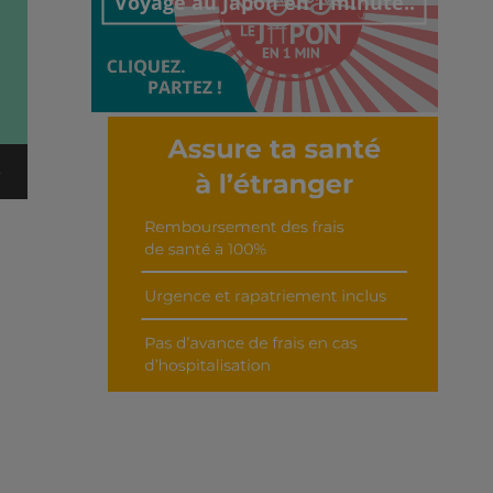
Voyage au Japon en 1 minute..
Découvrir cet interview