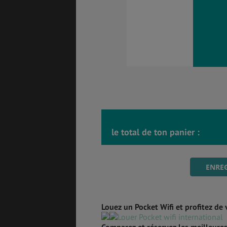
SANTÉ &
ÉTUDES
SÉCURITÉ
EMPLOIS &
BONS PLANS
STAGES
MÉTÉO & GÉO
VOL
le total de ton panier :
ENREG
ASSURANCES
Louez un Pocket Wifi et profitez de 
Comparez et réservez les meilleures 