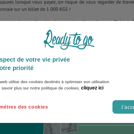
oupures lorsque vous payez, on risque de vous regarder de traver
nnaie sur un billet de 1 000 KGS !
encent à apparaître dans les grandes villes telles que Bichkek, 
 pourrez retirer des Soms directement.
France
Kirghizistan
spect de votre vie privée
otre priorité
-9.9%
web utilise des cookies destinés à optimiser son utilisation.
cliquez ici
 savoir plus sur notre politique de cookies,
.29 €
J'acc
mètres des cookies
30 €