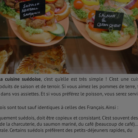
la cuisine suédoise
, c’est qu’elle est très simple ! C’est une cui
oduits de saison et de terroir. Si vous aimez les pommes de terre, 
ans vos assiettes. Et si vous préférez le poisson, vous serez servi
s sont tout sauf identiques à celles des Français. Ainsi :
iquement suédois, doit être copieux et consistant. C’est souvent des
 de la charcuterie, du saumon mariné, du café (beaucoup de café)…
rale. Certains suédois préfèrent des petits-déjeuners rapides, du