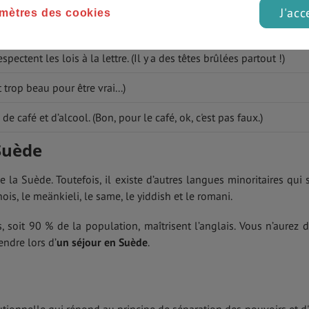
J'acc
mètres des cookies
grands avec des cheveux blonds et des yeux bleus. (Ça ce sont
les
pectent les lois à la lettre. (Il y a des têtes brûlées partout !)
 trop beau pour être vrai...)
afé et d’alcool. (Bon, pour le café, ok, c'est pas faux.)
Suède
e la Suède. Toutefois, il existe d’autres langues minoritaires qui 
ois, le meänkieli, le same, le yiddish et le romani.
s, soit 90 % de la population, maîtrisent l’anglais. Vous n’aurez 
ndre lors d’
un séjour en Suède
.
tionnelle qui répond au principe de séparation des pouvoirs et d