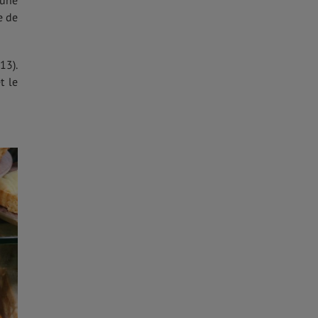
e de
13).
t le