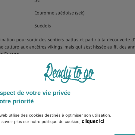
Couronne suédoise (sek)
Suédois
ination pour sortir des sentiers battus et partir à la découverte d
Une culture aux ancêtres vikings, mais qui s’est hissée au fil des an
en Europe.
 plus que l’on peut imaginer ! Il suffit de s’aventurer dans sa na
ants, explorer
la Laponie
pour profiter des aurores boréales ou fl
ur apprécier leurs charme ancien, qui côtoie si parfaitement
spect de votre vie privée
otre priorité
 en Suède !
web utilise des cookies destinés à optimiser son utilisation.
cliquez ici
 savoir plus sur notre politique de cookies,