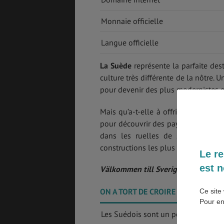
Monnaie officielle
SANTÉ &
ÉTUDES
SÉCURITÉ
Langue officielle
La Suède
représente la parfaite dest
EMPLOIS &
BONS PLANS
culture très différente de la nôtre. 
STAGES
pour devenir des plus modernistes 
Mais qu’a-t-elle à offrir ? Beaucoup
pour découvrir des paysages saisiss
MÉTÉO & GÉO
VOL
dans les ruelles de ses villes po
constructions les plus modernes.
Le re
est n
Välkommen till Sverige ! Bienvenue
ASSURANCES
ON A TORT DE CROIRE QUE :
Ce site 
Pour en
Les Suédois sont un peu réservés.