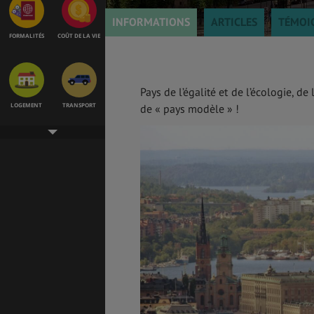
INFORMATIONS
ARTICLES
TÉMOI
FORMALITÉS
COÛT DE LA VIE
Pays de l’égalité et de l’écologie, de
LOGEMENT
TRANSPORT
de « pays modèle » !
SANTÉ &
ÉTUDES
SÉCURITÉ
EMPLOIS &
BONS PLANS
STAGES
MÉTÉO & GÉO
VOL