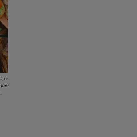
sine
tant
 !