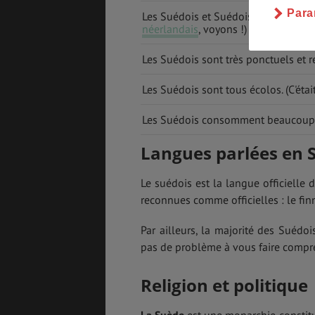
Para
Les Suédois et Suédoises sont tous 
néerlandais
, voyons !)
Les Suédois sont très ponctuels et res
Les Suédois sont tous écolos. (C'était
Les Suédois consomment beaucoup de c
Langues parlées en 
Le suédois est la langue officielle d
reconnues comme officielles : le finn
Par ailleurs, la majorité des Suédoi
pas de problème à vous faire compre
Religion et politique
La Suède
est une monarchie constitu