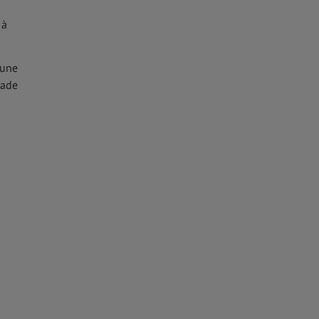
 à
 une
lade