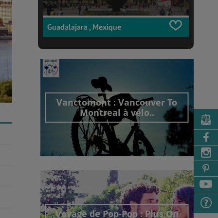
Guadalajara , Mexique
Vanctomont : Vancouver To
Montreal à vélo..
Découvrir cet interview
Voyage de Pop-Pop : Plus On