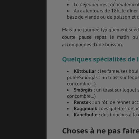
Le déjeuner n’est généralement
Aux alentours de 18h, le dîner
base de viande ou de poisson et 
Mais une journée typiquement suédo
courte pause repas le matin ou
accompagnés d’une boisson.
Quelques spécialités de 
Köttbullar :
les fameuses boule
puréeSmörgås : un toast sur leque
concombre…)
Smörgås
: un toast sur lequel
concombre…)
Renstek :
un rôti de rennes acc
Raggmunk :
des galettes de po
Kanelbulle :
des brioches à la 
Choses à ne pas faire