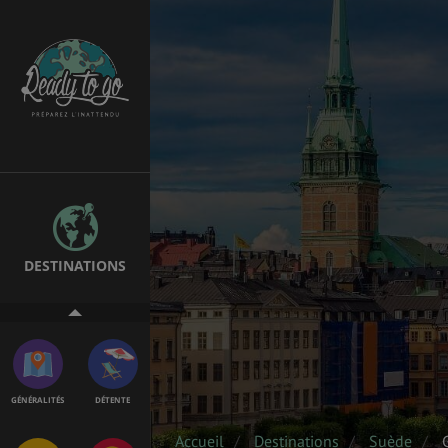
EMPLOIS &
BONS PLANS
STAGES
MÉTÉO & GÉO
VOL
DESTINATIONS
ASSURANCES
GÉNÉRALITÉS
DÉTENTE
Accueil
Destinations
Suède