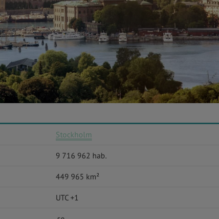
Stockholm
9 716 962 hab.
449 965 km²
UTC +1
.se