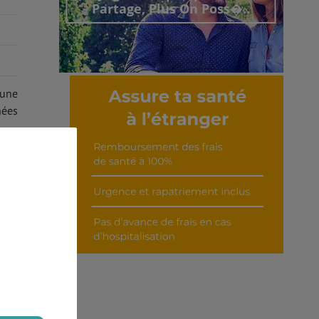
Partage, Plus On Poss�..
’une
Découvrir cet interview
nées
ture
âner
 les