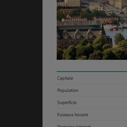
ASSURANCES
GÉNÉRALITÉS
DÉTENTE
Capitale
FORMALITÉS
COÛT DE LA VIE
Population
Superficie
LOGEMENT
TRANSPORT
Fuseaux horaire
Domaine internet