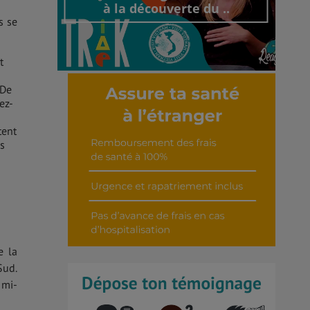
à la découverte du ..
s se
t
 De
ez-
Découvrir cet interview
tent
is
e la
Sud.
 mi-