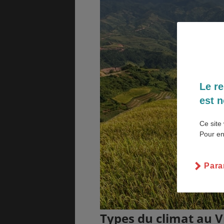
ASSURANCES
Le re
est n
GÉNÉRALITÉS
DÉTENTE
Ce site 
Pour en
FORMALITÉS
COÛT DE LA VIE
Para
LOGEMENT
TRANSPORT
Types du climat au 