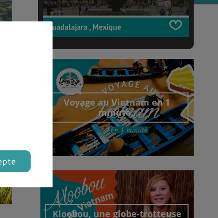
Guadalajara , Mexique
Voyage au Vietnam en 1
minute..
epte
Découvrir cet interview
Kloobou, une globe-trotteuse