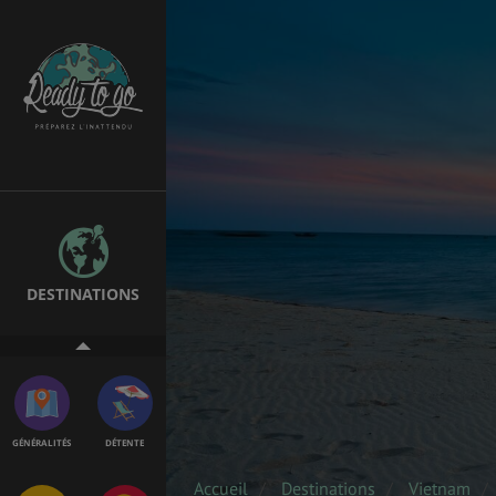
EMPLOIS &
BONS PLANS
STAGES
MÉTÉO & GÉO
VOL
DESTINATIONS
ASSURANCES
GÉNÉRALITÉS
DÉTENTE
Accueil
Destinations
Vietnam