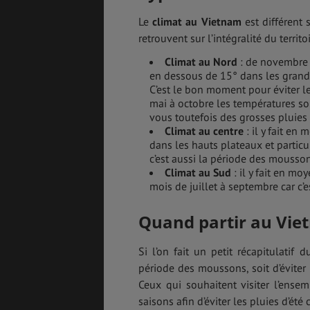
Le
climat au Vietnam
est différent 
SANTÉ &
ÉTUDES
retrouvent sur l’intégralité du territoi
SÉCURITÉ
Climat au Nord
: de novembre à
en dessous de 15° dans les grand
C’est le bon moment pour éviter 
mai à octobre les températures so
EMPLOIS &
BONS PLANS
STAGES
vous toutefois des grosses pluies q
Climat au centre
: il y fait e
dans les hauts plateaux et particu
c’est aussi la période des mousso
Climat au Sud
: il y fait en m
MÉTÉO & GÉO
VOL
mois de juillet à septembre car c’e
Quand partir au Viet
ASSURANCES
Si l’on fait un petit récapitulatif 
période des moussons, soit d’éviter 
Ceux qui souhaitent visiter l’ense
saisons afin d’éviter les pluies d’été