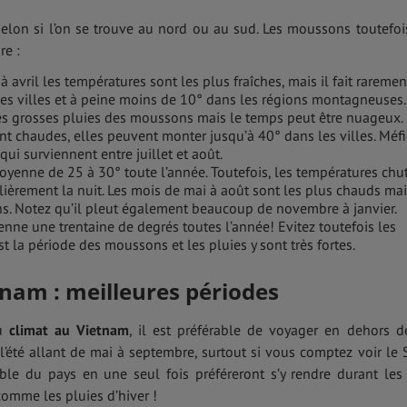
selon si l’on se trouve au nord ou au sud. Les moussons toutefoi
re :
 avril les températures sont les plus fraîches, mais il fait raremen
es villes et à peine moins de 10° dans les régions montagneuses.
les grosses pluies des moussons mais le temps peut être nuageux.
nt chaudes, elles peuvent monter jusqu’à 40° dans les villes. Méfi
ui surviennent entre juillet et août.
n moyenne de 25 à 30° toute l’année. Toutefois, les températures chu
lièrement la nuit. Les mois de mai à août sont les plus chauds ma
ns. Notez qu’il pleut également beaucoup de novembre à janvier.
oyenne une trentaine de degrés toutes l’année! Evitez toutefois les
st la période des moussons et les pluies y sont très fortes.
nam : meilleures périodes
du
climat au Vietnam
, il est préférable de voyager en dehors d
l’été allant de mai à septembre, surtout si vous comptez voir le 
mble du pays en une seul fois préféreront s’y rendre durant les
 comme les pluies d’hiver !