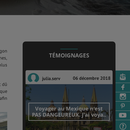
agon
TÉMOIGNAGES
nes,
plus
06 décembre 2018
julia.serv
t dû
ique
afin
Voyager au Mexique n'est
PAS DANGEUREUX. J'ai voya..