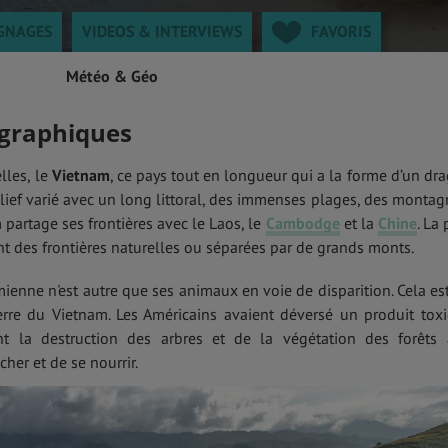
GNAGES
VIDEOS & INTERVIEWS
FAVORIS
Météo & Géo
ographiques
lles, le
Vietnam
, ce pays tout en longueur qui a la forme d’un dr
lief varié avec un long littoral, des immenses plages, des montag
m partage ses frontières avec le Laos, le
Cambodge
et la
Chine
. La 
nt des frontières naturelles ou séparées par de grands monts.
mienne n'est autre que ses animaux en voie de disparition. Cela es
rre du Vietnam. Les Américains avaient déversé un produit tox
t la destruction des arbres et de la végétation des forêts 
her et de se nourrir.