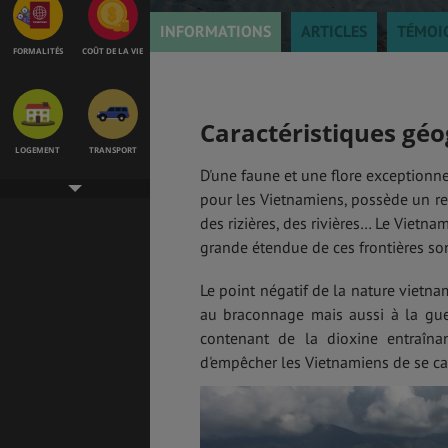
INFORMATIONS
ARTICLES
TÉMOI
FORMALITÉS
COÛT DE LA VIE
Caractéristiques gé
LOGEMENT
TRANSPORT
D'une faune et une flore exceptionne
pour les Vietnamiens, possède un re
des rizières, des rivières… Le Vietna
grande étendue de ces frontières so
SANTÉ &
ÉTUDES
SÉCURITÉ
Le point négatif de la nature vietna
au braconnage mais aussi à la gue
contenant de la dioxine entraînan
EMPLOIS &
BONS PLANS
STAGES
d'empêcher les Vietnamiens de se cac
MÉTÉO & GÉO
VOL