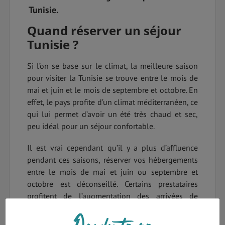
Tunisie.
Quand réserver un séjour
Tunisie ?
Si l’on se base sur le climat, la meilleure saison
pour visiter la Tunisie se trouve entre le mois de
mai et juin et le mois de septembre et octobre. En
effet, le pays profite d’un climat méditerranéen, ce
qui lui permet d’avoir un été très chaud et sec,
peu idéal pour un séjour confortable.
Il est vrai cependant qu’il y a plus d’affluence
pendant ces saisons, réserver vos hébergements
entre le mois de mai et juin ou septembre et
octobre est déconseillé. Certains prestataires
profitent de l’augmentation des arrivées de
touristes pour majorer leurs tarifs. Aussi, on vous
conseille de réserver votre séjour en Tunisie à