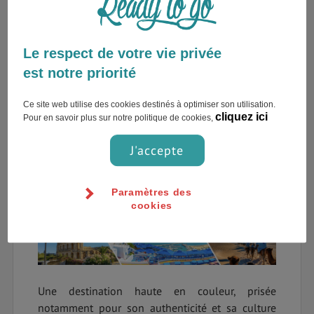
l’avance pour réduire votre budget voyage.
Les hébergements et les prestataires touristiques
Le respect de votre vie privée
proposent généralement des réductions 2 à 3
est notre priorité
mois avant le début de la haute saison en
Tunisie, c’est le cas de : Booking.com,
Ce site web utilise des cookies destinés à optimiser son utilisation.
Lastminute.com
,
TunisieBooking.com
... Ce qui
cliquez ici
Pour en savoir plus sur notre politique de cookies,
peut vous faire économiser quelques centaines
d’euros pour votre hébergement.
J'accepte
Quelles villes pour un
Paramètres des
voyage Tunisie ?
cookies
Une destination haute en couleur, prisée
notamment pour son authenticité et sa culture