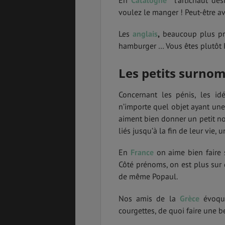
En
Catalogne
l’artichaut dé
voulez le manger ! Peut-être av
Les
anglais
,
beaucoup plus pra
hamburger … Vous êtes plutôt 
Les petits surnom
Concernant les pénis, les id
n’importe quel objet ayant un
aiment bien donner un petit no
liés jusqu’à la fin de leur vie, 
En
France
on aime bien faire 
Côté prénoms, on est plus sur 
de même Popaul.
Nos amis de la
Grèce
évoqu
courgettes, de quoi faire une bel