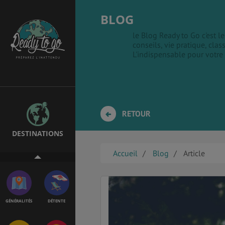
BLOG
le Blog Ready to Go c'est 
conseils, vie pratique, clas
EMPLOIS &
BONS PLANS
L'indispensable pour votre
STAGES
MÉTÉO & GÉO
VOL
RETOUR
DESTINATIONS
PVT
ASSURANCES
Accueil
Blog
Article
GÉNÉRALITÉS
DÉTENTE