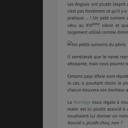
Les Anglais ont plutôt l’esprit
n’est pas forcément ce qu’il y 
pratique … ! Un petit surnom 
ème
vécu au XVI
siècle et qu
largement utilisé comme diminut
Il semblerait que le navet re
attrayante, mais vous pourrez t
Certains pays d’Asie sont réput
le cas, a pourtant choisi le 
chacun trouvera son bonheur a
La
Norvège
nous régale à no
matin est ici plutôt associé à
voudraient lui donner un no
bouclé », plutôt chou, non ?