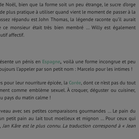
 de Noël, bien que la forme soit un peu étrange, le sucre d’orge
a de plus pratique à utiliser quand vient le moment de passer à la
assez répandu est John Thomas, la légende raconte qu’il aurait
e ce monsieur était très bien membré … Willy est également
if affectif.
présente un pénis en
Espagne
,
voilà une forme incongrue et peu
oujours l’appeler par son petit nom : Marcelo pour les intimes !
és pour leur nourriture épicée, la
Corée
, dont ce n’est pas du tout
piment comme emblème sexuel. À croquer, déguster ou cuisiner,
u pays du matin calme !
uveau avec ses petites comparaisons gourmandes … Le pain du
 un petit pain au lait tout moelleux et mignon … Pour ceux qui
m,
Jan Kåre est le plus connu. La traduction correspond à « Jean