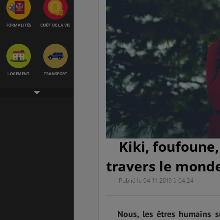
FORMALITÉS
COÛT DE LA VIE
LOGEMENT
TRANSPORT
SANTÉ &
ÉTUDES
SÉCURITÉ
Kiki, foufoune
travers le monde
EMPLOIS &
BONS PLANS
STAGES
Publié le 04-11-2019 à 04:24
Nous, les êtres humains s
MÉTÉO & GÉO
VOL