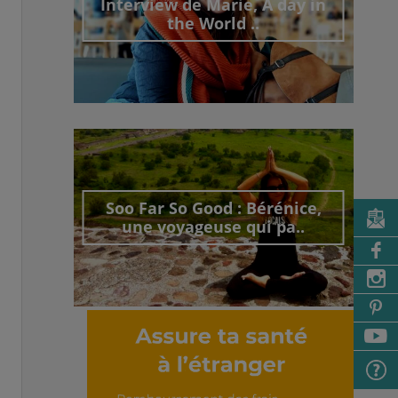
Interview de Marie, A day in
the World ..
Découvrir cet interview
Soo Far So Good : Bérénice,
une voyageuse qui pa..
Découvrir cet interview