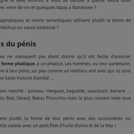
signe le sexe féminin, à vous de décider à quelle sauce vous
ec verre de vin et quelques tapas à Barcelone ?
gmatiques et moins romantiques utilisent plutôt le terme de
Ketchup ou sauce barbecue ?
s du pénis
ées ne manquent pas étant donné qu’il est facile d’associer
e
forme phallique
, à un phallus. Les hommes, ou leur partenaire,
m à leur pénis, un peu comme un meilleur ami avec qui ils sont
une belle histoire d’amitié …
son marché : poireau, merguez, baguette, saucisson, banane …
du Bob, Gérard, Babar, Pinocchio mais le plus courant reste tout
ent plutôt la forme de leur pénis avec des concombres ou
le salade avec un petit filet d’huile d’olive et de la feta !