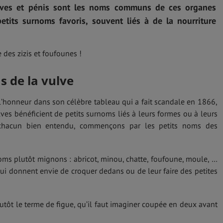
lves et pénis sont les noms communs de ces organes
tits surnoms favoris, souvent liés à de la nourriture
des zizis et foufounes !
s de la vulve
l’honneur dans son célèbre tableau qui a fait scandale en 1866,
ves bénéficient de petits surnoms liés à leurs formes ou à leurs
e chacun bien entendu, commençons par les petits noms des
oms plutôt mignons : abricot, minou, chatte, foufoune, moule, …
i donnent envie de croquer dedans ou de leur faire des petites
lutôt le terme de figue, qu’il faut imaginer coupée en deux avant