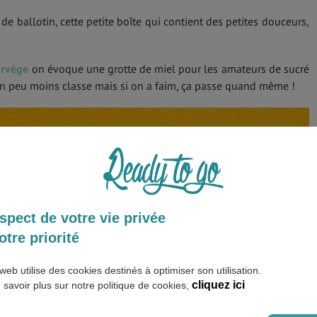
 de ballotin, cette petite boîte qui contient des petites douceurs,
rvège
on évoque une grotte de miel pour les amateurs de sucré
un peu moins classe mais si on a faim, ça passe quand même !
spect de votre vie privée
otre priorité
web utilise des cookies destinés à optimiser son utilisation.
cliquez ici
 savoir plus sur notre politique de cookies,