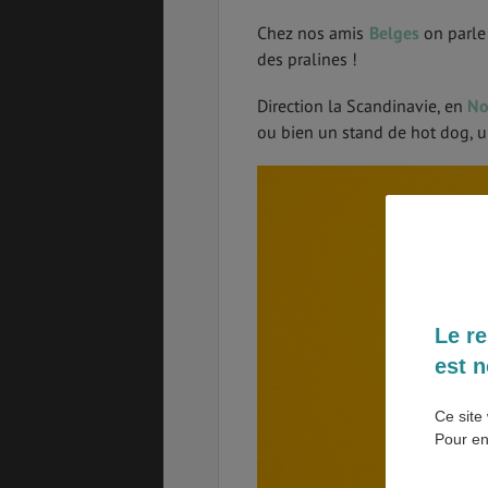
Chez nos amis
Belges
on parle
SANTÉ &
ÉTUDES
des pralines !
SÉCURITÉ
Direction la Scandinavie, en
No
ou bien un stand de hot dog, 
EMPLOIS &
BONS PLANS
STAGES
MÉTÉO & GÉO
VOL
Le re
est n
PVT
ASSURANCES
Ce site 
Pour en