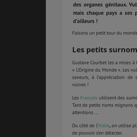
des organes génitaux. Vu
mais chaque pays a ses pe
d’ailleurs !
PVT
ASSURANCES
Faisons un petit tour du monde 
Les petits surnom
GÉNÉRALITÉS
DÉTENTE
Gustave Courbet les a mises à 
« L’Origine du Monde ». Les vul
saveurs, à l’appréciation d
vulves !
FORMALITÉS
COÛT DE LA VIE
Les
Français
utilisent des surn
Tant de petits noms mignons qu
attentions …
LOGEMENT
TRANSPORT
Du côté de l’
Italie
,
on utilise p
de pouvoir s’en délecter.