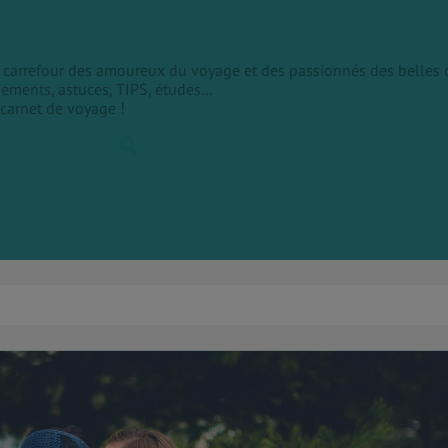
le carrefour des amoureux du voyage et des passionnés des belles 
sements, astuces, TIPS, études...
 carnet de voyage !