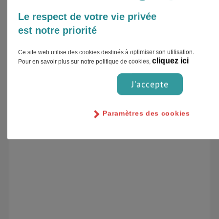
Pour ceux qui ont un petit budget, la
Norvège
dispose de nombreuses auberges de jeunesse
Le respect de votre vie privée
avec un très bon rapport qualité/prix. Une nuit
est notre priorité
dans une auberge dans la capitale coûte environ
20€.
Ce site web utilise des cookies destinés à optimiser son utilisation.
cliquez ici
Pour en savoir plus sur notre politique de cookies,
Vous pouvez aussi opter pour les maisons
d'hôtes ou encore les chambres
AirBnb
dans
J'accepte
plusieurs régions de pays.
Paramètres des cookies