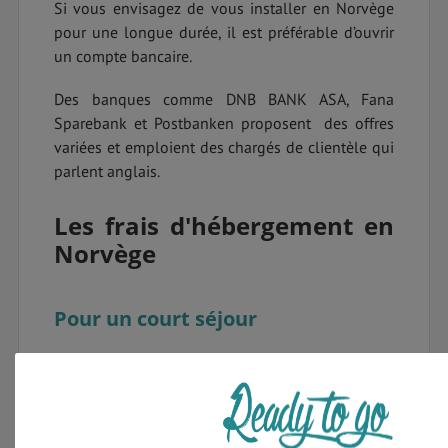
Si vous envisagez de vous installer en Norvège
pour une longue durée, il est préférable d’ouvrir
un compte bancaire.
Des banques comme DNB BANK ASA, Fana
Sparebank et Postbanken proposent des offres
variées et emploient des chargés de clientèle qui
parlent anglais.
Les frais d'hébergement en
Norvège
Pour un court séjour
Si vous souhaitez réserver une chambre dans un
hôtel 5 étoiles à Oslo, comptez environ
129
€/nuit
.