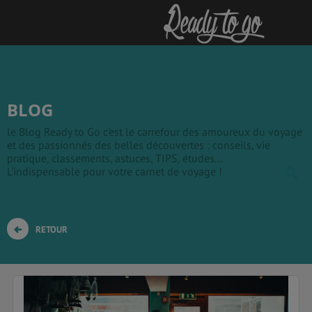
BLOG
le Blog Ready to Go c'est le carrefour des amoureux du voyage
et des passionnés des belles découvertes : conseils, vie
pratique, classements, astuces, TIPS, études...
L'indispensable pour votre carnet de voyage !
RETOUR