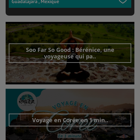
Guadalajara , Mexique
Soo Far So Good : Bérénice, une
voyageuse qui pa..
Découvrir cet interview
Voyage en Corée en 1 min..