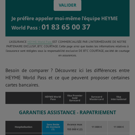
Je préfère appeler moi-même l’équipe HEYME
01 83 65 00 37
World Pass :
L’ASSURANCE
HEYME World Pass
EST COMMERCIALISÉE PAR L’INTERMÉDIAIRE DE NOTRE
PARTENAIRE EXCLUSIF, BTC COURTAGE. Cette page ainsi que toutes les informations relatives à
l’assurance sont rédigées sous la responsabilité exclusive DE BTC COURTAGE, société de courtage
en assurances.
Besoin de comparer ? Découvrez ici les différences entre
HEYME World Pass et ce que peuvent proposer certaines
cartes bancaires.
Visa Premier
HEYME World
Eurocard
Visa
Gold
Pass
Mastercard
international
Eurocard
GARANTIES ASSISTANCE - RAPATRIEMENT
Sans limite
Avance max
Hospitalisation
de montant
:
11 000 €
11 000 €
(1)
155 000 € (2)