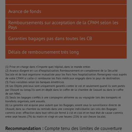
Avance de fonds
Remboursements sur acceptation de la CPAM selon les
Pays
Garanties bagages pas dans toutes les CB
Délais de remboursement très long
(1) Prise en charge dans n’importe quel hôpital, dans le monde entier.
(2) Avance d’argent en cas d’hospitalisation. Remboursement en complément de la Sécurité
Sociale et de tout organisme mutualiste pour les frais hors hospitalisation. Renseignez-vous auprès
de votre CPAM si celle-ci rembourse les frais médicaux engagés dans le pays de destination.
(3) Frais variables selon les banques émettrices
(4) Les Objets précieux sont uniquement garantis contre le vol et seulement quand ils sont portés
par l’Assuré ou lorsqu’ils sont en dépôt dans le coffre de la chambre de l'assuré ou dans le coffre
de son hôtel.
(5) Seuls les bagages confiés à une compagnie aérienne ou au voyagiste lors des transports et
transferts organisés, sont assurés.
(6) La garantie est acquise pour autant que les Bagages, soient sous la surveillance directe de
l’Assuré, dans sa chambre ou remisés dans une consigne individuelle. Les vols des Bagages
commis avec effraction dans tout véhicule fermé à clé et clos et en tout état de cause commis
entre sept heures (7h) du matin et vingt-et-une heures (21h) le soir (heure locale).
Recommandation :
Compte tenu des limites de couverture