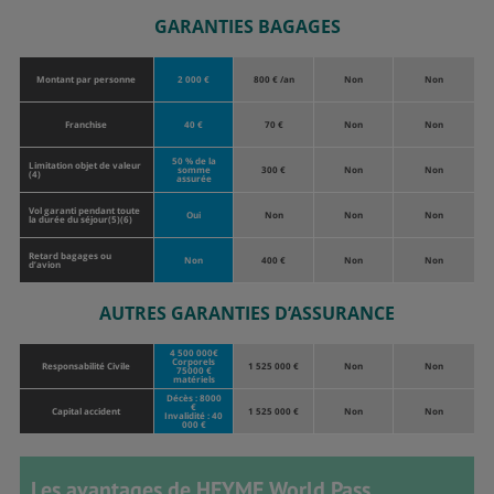
GARANTIES BAGAGES
Montant par personne
2 000 €
800 € /an
Non
Non
Franchise
40 €
70 €
Non
Non
50 % de la
Limitation objet de valeur
somme
300 €
Non
Non
(4)
assurée
Vol garanti pendant toute
Oui
Non
Non
Non
la durée du séjour(5)(6)
Retard bagages ou
Non
400 €
Non
Non
d’avion
AUTRES GARANTIES D’ASSURANCE
4 500 000€
Corporels
Responsabilité Civile
1 525 000 €
Non
Non
75000 €
matériels
Décès : 8000
€
Capital accident
1 525 000 €
Non
Non
Invalidité : 40
000 €
Les avantages de HEYME World Pass