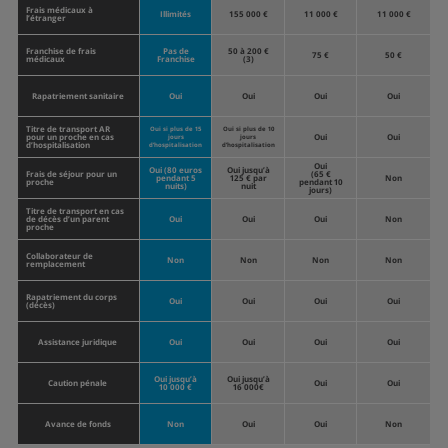
Frais médicaux à
Illimités
155 000 €
11 000 €
11 000 €
l’étranger
Franchise de frais
Pas de
50 à 200 €
75 €
50 €
médicaux
Franchise
(3)
Rapatriement sanitaire
Oui
Oui
Oui
Oui
Titre de transport AR
Oui si plus de 15
Oui si plus de 10
pour un proche en cas
Oui
Oui
jours
jours
d’hospitalisation
d’hospitalisation
d’hospitalisation
Oui
Oui (80 euros
Oui jusqu’à
Frais de séjour pour un
(65 €
pendant 5
125 € par
Non
proche
pendant 10
nuits)
nuit
jours)
Titre de transport en cas
de décès d’un parent
Oui
Oui
Oui
Non
proche
Collaborateur de
Non
Non
Non
Non
remplacement
Rapatriement du corps
Oui
Oui
Oui
Oui
(décès)
Assistance juridique
Oui
Oui
Oui
Oui
Oui jusqu’à
Oui jusqu’à
Caution pénale
Oui
Oui
10 000 €
16 000€
Avance de fonds
Non
Oui
Oui
Non