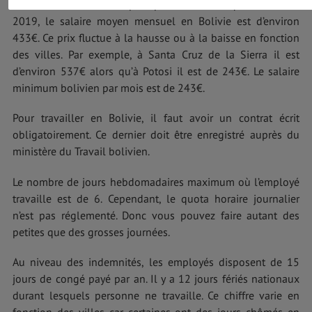
tout de même l’un des plus pauvres d’Amérique Latine. En
2019, le salaire moyen mensuel en Bolivie est d’environ
433€. Ce prix fluctue à la hausse ou à la baisse en fonction
des villes. Par exemple, à Santa Cruz de la Sierra il est
d’environ 537€ alors qu’à Potosi il est de 243€. Le salaire
minimum bolivien par mois est de 243€.
Pour travailler en Bolivie, il faut avoir un contrat écrit
obligatoirement. Ce dernier doit être enregistré auprès du
ministère du Travail bolivien.
Le nombre de jours hebdomadaires maximum où l’employé
travaille est de 6. Cependant, le quota horaire journalier
n’est pas réglementé. Donc vous pouvez faire autant des
petites que des grosses journées.
Au niveau des indemnités, les employés disposent de 15
jours de congé payé par an. Il y a 12 jours fériés nationaux
durant lesquels personne ne travaille. Ce chiffre varie en
fonction des villes car certaines ont des jours chômés en