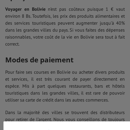
Voyager en Bolivie
n’est pas coûteux puisque 1 € vaut
environ 8 Bs. Toutefois, les prix des produits alimentaires et
des services touristiques peuvent augmenter jusqu’à 40%
dans les grandes villes du pays. Si vous faites des dépenses
raisonnables, votre coût de la vie en Bolivie sera tout à fait
correct.
Modes de paiement
Pour faire ses courses en Bolivie ou acheter divers produits
et services, il est très courant de payer directement en
espèce. Mis à part quelques restaurants, bars et hôtels
touristiques dans les grandes villes, il est rare de pouvoir
utiliser sa carte de crédit dans les autres commerces.
Dans la majorité des villes se trouvent des distributeurs
pour retirer de l’argent. Nous vous conseillons de toujours
avoir un peu d’argent liquide sur vous.