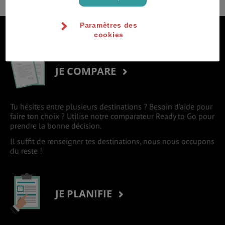
Paramètres des
S'inscrire à la newsletter
cookies
JE COMPARE
Tu hésites entre plusieurs destinations ? Besoin d’aide pour
faire ton choix ? Utilise notre comparateur Ready to Go pour
prendre la bonne décision.
Il suffit de renseigner tes destinations, nous nous occupons
du reste !
JE PLANIFIE