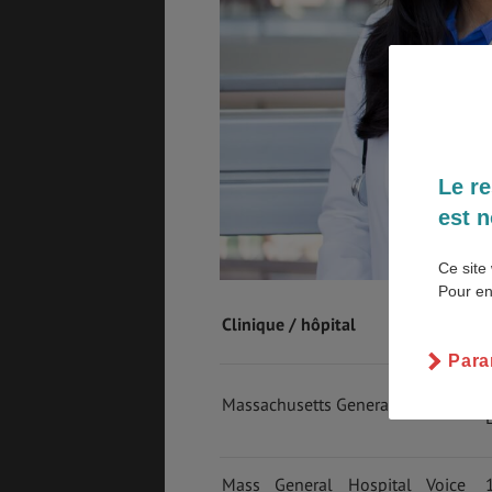
GÉNÉRALITÉS
DÉTENTE
Le re
est n
COÛT DE LA VIE
LOGEMENT
Ce site 
Pour en
Clinique / hôpital
TRANSPORT
SANTÉ &
SÉCURITÉ
Para
Massachusetts General Hospital
ÉTUDES
EMPLOIS &
STAGES
Mass General Hospital Voice