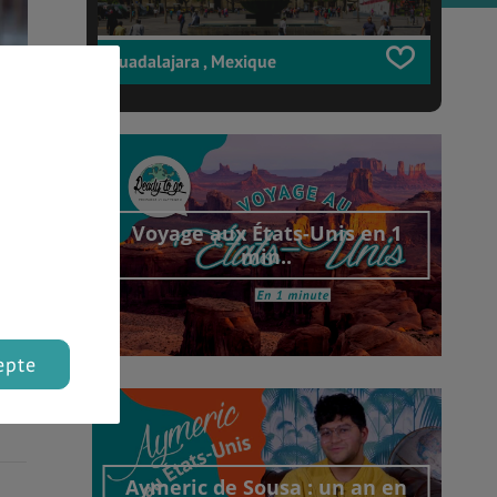
Guadalajara , Mexique
Voyage aux États-Unis en 1
min..
epte
Découvrir cet interview
Aymeric de Sousa : un an en