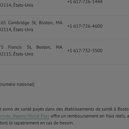
+1 617-726-1444
02114, États-Unis
165 Cambridge St, Boston, MA
+1 617-726-4600
02114, États-Unis
75 Francis St, Boston, MA
+1 617-732-5500
02115, États-Unis
(numéro national)
de soins de santé payés dans des établissements de santé à Boston
privée.
Heyme World Pass
offre un remboursement en frais réels, a
dont le rapatriement en cas de besoin.