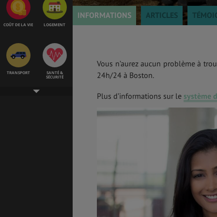
INFORMATIONS
ARTICLES
TÉMOI
COÛT DE LA VIE
LOGEMENT
Vous n’aurez aucun problème à trou
TRANSPORT
SANTÉ &
24h/24 à Boston.
SÉCURITÉ
Plus d’informations sur le
système d
ÉTUDES
EMPLOIS &
STAGES
BONS PLANS
VOL
ASSURANCES