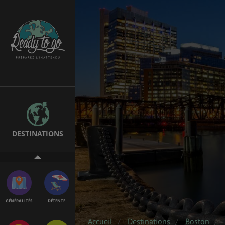
ÉTUDES
EMPLOIS &
STAGES
BONS PLANS
VOL
DESTINATIONS
ASSURANCES
GÉNÉRALITÉS
DÉTENTE
Accueil
Destinations
Boston