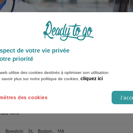
spect de votre vie privée
otre priorité
web utilise des cookies destinés à optimiser son utilisation.
cliquez ici
 savoir plus sur notre politique de cookies,
Adresse
Téléphone
J'acc
mètres des cookies
55 Fruit St, Boston, MA 02114,
+1 617-726-2000
États-Unis
1 Bowdoin St, Boston, MA