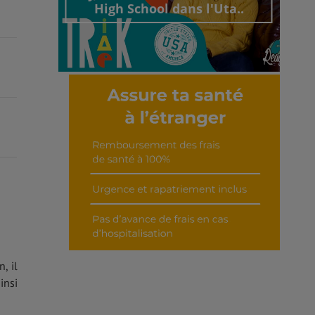
High School dans l'Uta..
Découvrir cet interview
, il
insi