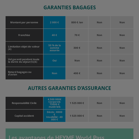
GARANTIES BAGAGES
Montant par personne
2 000 €
800 € /an
Non
Non
Franchise
40 €
70 €
Non
Non
50 % de la
Limitation objet de valeur
somme
300 €
Non
Non
(4)
assurée
Vol garanti pendant toute
Oui
Non
Non
Non
la durée du séjour(5)(6)
Retard bagages ou
Non
400 €
Non
Non
d’avion
AUTRES GARANTIES D’ASSURANCE
4 500 000€
Corporels
Responsabilité Civile
1 525 000 €
Non
Non
75000 €
matériels
Décès : 8000
€
Capital accident
1 525 000 €
Non
Non
Invalidité : 40
000 €
Les avantages de HEYME World Pass