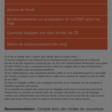
Avance de fonds
Remboursements sur acceptation de la CPAM selon les
Pays
Garanties bagages pas dans toutes les CB
Délais de remboursement très long
(1) Prise en charge dans n’importe quel hôpital, dans le monde entier.
(2) Avance d’argent en cas d’hospitalisation. Remboursement en complément de la Sécurité
Sociale et de tout organisme mutualiste pour les frais hors hospitalisation. Renseignez-vous auprès
de votre CPAM si celle-ci rembourse les frais médicaux engagés dans le pays de destination.
(3) Frais variables selon les banques émettrices
(4) Les Objets précieux sont uniquement garantis contre le vol et seulement quand ils sont portés
par l’Assuré ou lorsqu’ils sont en dépôt dans le coffre de la chambre de l'assuré ou dans le coffre
de son hôtel.
(5) Seuls les bagages confiés à une compagnie aérienne ou au voyagiste lors des transports et
transferts organisés, sont assurés.
(6) La garantie est acquise pour autant que les Bagages, soient sous la surveillance directe de
l’Assuré, dans sa chambre ou remisés dans une consigne individuelle. Les vols des Bagages
commis avec effraction dans tout véhicule fermé à clé et clos et en tout état de cause commis
entre sept heures (7h) du matin et vingt-et-une heures (21h) le soir (heure locale).
Recommandation :
Compte tenu des limites de couverture