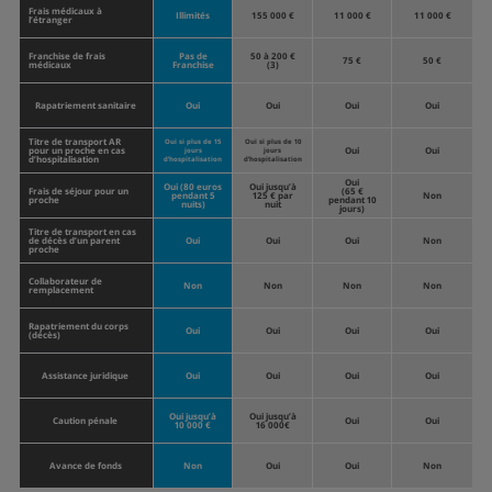
Frais médicaux à
Illimités
155 000 €
11 000 €
11 000 €
l’étranger
Franchise de frais
Pas de
50 à 200 €
75 €
50 €
médicaux
Franchise
(3)
Rapatriement sanitaire
Oui
Oui
Oui
Oui
Titre de transport AR
Oui si plus de 15
Oui si plus de 10
pour un proche en cas
Oui
Oui
jours
jours
d’hospitalisation
d’hospitalisation
d’hospitalisation
Oui
Oui (80 euros
Oui jusqu’à
Frais de séjour pour un
(65 €
pendant 5
125 € par
Non
proche
pendant 10
nuits)
nuit
jours)
Titre de transport en cas
de décès d’un parent
Oui
Oui
Oui
Non
proche
Collaborateur de
Non
Non
Non
Non
remplacement
Rapatriement du corps
Oui
Oui
Oui
Oui
(décès)
Assistance juridique
Oui
Oui
Oui
Oui
Oui jusqu’à
Oui jusqu’à
Caution pénale
Oui
Oui
10 000 €
16 000€
Avance de fonds
Non
Oui
Oui
Non