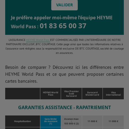
Je préfère appeler moi-même l’équipe HEYME
01 83 65 00 37
World Pass :
L’ASSURANCE
HEYME World Pass
EST COMMERCIALISÉE PAR L’INTERMÉDIAIRE DE NOTRE
PARTENAIRE EXCLUSIF, BTC COURTAGE. Cette page ainsi que toutes les informations relatives à
l’assurance sont rédigées sous la responsabilité exclusive DE BTC COURTAGE, société de courtage
en assurances.
Besoin de comparer ? Découvrez ici les différences entre
HEYME World Pass et ce que peuvent proposer certaines
cartes bancaires.
Visa Premier
HEYME World
Eurocard
Visa
Gold
Pass
Mastercard
international
Eurocard
GARANTIES ASSISTANCE - RAPATRIEMENT
Sans limite
Avance max
Hospitalisation
de montant
:
11 000 €
11 000 €
(1)
155 000 € (2)