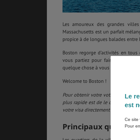
BONS PLANS
VOL
Les amoureux des grandes villes
Massachusetts est un parfait mélan
propice à de longues balades entre l
ASSURANCES
Boston regorge d’activités en tous
vous partiez pour faire du touris
quelque chose à vous mettre sous l
Welcome to Boston !
Pour obtenir votre votre visa facile
Le re
plus rapide est de le demander en l
est n
votre visa directement par e-mail.
Co
Ce site 
Principaux quartiers
Pour en
Les quartiers de la ville sont ultra