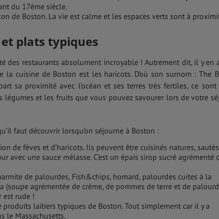
ant du 17ème siècle.
cocon de Boston. La vie est calme et les espaces verts sont à proximi
 et plats typiques
é des restaurants absolument incroyable ! Autrement dit, il y en 
de la cuisine de Boston est les haricots. D’où son surnom : The 
rt sa proximité avec l’océan et ses terres très fertiles, ce sont
les légumes et les fruits que vous pouvez savourer lors de votre sé
u’il faut découvrir lorsqu’on séjourne à Boston :
ion de fèves et d’haricots. Ils peuvent être cuisinés natures, sautés
our avec une sauce mélasse. C’est un épais sirop sucré agrémenté 
armite de palourdes, Fish&chips, homard, palourdes cuites à la
da (soupe agrémentée de crème, de pommes de terre et de palourd
 est rude !
 produits laitiers typiques de Boston. Tout simplement car il y a
s le Massachusetts.