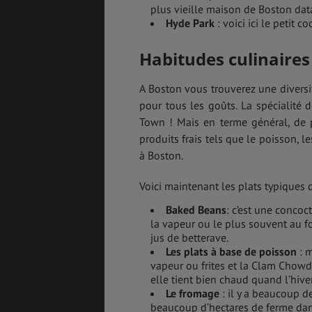
plus vieille maison de Boston dat
Hyde Park
: voici ici le petit 
Habitudes culinaires
A Boston vous trouverez une diversit
pour tous les goûts. La spécialité 
Town ! Mais en terme général, de pa
produits frais tels que le poisson, 
à Boston.
Voici maintenant les plats typiques q
Baked Beans
: c’est une concoct
la vapeur ou le plus souvent au f
jus de betterave.
Les plats à base de poisson
: m
vapeur ou frites et la Clam Chow
elle tient bien chaud quand l’hiver
Le fromage
: il y a beaucoup de
beaucoup d’hectares de ferme dan