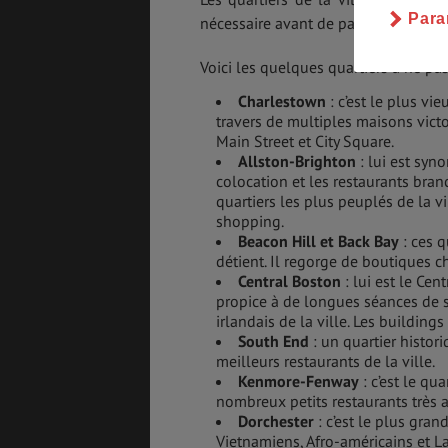
Para
nécessaire avant de partir à la déco
Voici les quelques quartiers à ne pa
Charlestown
: c’est le plus vi
travers de multiples maisons victo
Main Street et City Square.
Allston-Brighton
: lui est syn
colocation et les restaurants bran
quartiers les plus peuplés de la vil
shopping.
Beacon Hill et Back Bay
: ces q
détient. Il regorge de boutiques ch
Central Boston
: lui est le Cent
propice à de longues séances de s
irlandais de la ville. Les buildin
South End
: un quartier histor
meilleurs restaurants de la ville.
Kenmore-Fenway
: c’est le qu
nombreux petits restaurants très 
Dorchester
: c’est le plus grand
Vietnamiens, Afro-américains et 