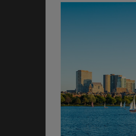
GÉNÉRALITÉS
DÉTENTE
COÛT DE LA VIE
LOGEMENT
TRANSPORT
SANTÉ &
SÉCURITÉ
ÉTUDES
EMPLOIS &
STAGES