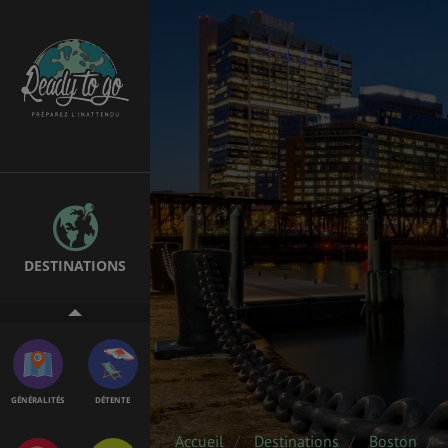
ÉTUDES
EMPLOIS &
STAGES
BONS PLANS
VOL
DESTINATIONS
ASSURANCES
GÉNÉRALITÉS
DÉTENTE
Accueil
Destinations
Boston