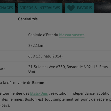
GNAGES
VIDEOS & INTERVIEWS
FAVORIS
Généralités
Capitale d’Etat du
Massachusetts
232.1km²
659 135 hab. (2014)
31 St James Ave #750, Boston, MA 02116, États-
on :
Unis
 à la découverte de
Boston
!
ire tourmentée des
Etats-Unis
: révolution, indépendance, abolitio
n des femmes. Boston est tout simplement un point de repère 
 pays.