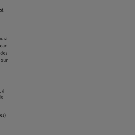
té.
aura
Bean
 des
jour
, à
de
es)