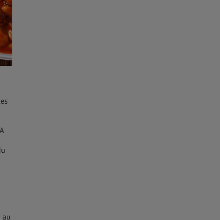
ces
 A
du
a au