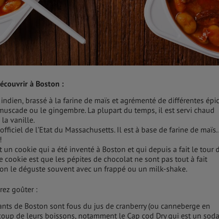
découvrir à Boston :
indien, brassé à la farine de maïs et agrémenté de différentes épi
 muscade ou le gingembre. La plupart du temps, il est servi chaud
la vanille.
 officiel de l’Etat du Massachusetts. Il est à base de farine de maïs.
!
st un cookie qui a été inventé à Boston et qui depuis a fait le tour 
 cookie est que les pépites de chocolat ne sont pas tout à fait
 on le déguste souvent avec un frappé ou un milk-shake.
rez goûter :
tants de Boston sont fous du jus de cranberry (ou canneberge en
coup de leurs boissons, notamment le Cap cod Dry qui est un sod