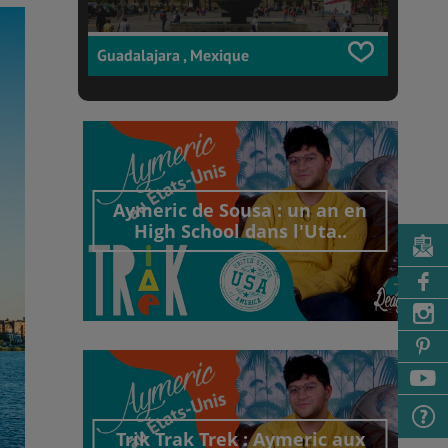
Guadalajara , Mexique
Aymeric de Sousa : un an en
High School dans l'Uta..
Découvrir cet interview
Trik Trak Trek : Aymeric aux