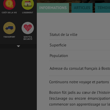
INFORMATIONS
ARTICLES
TÉMOI
COÛT DE LA VIE
LOGEMENT
Statut de la ville
TRANSPORT
SANTÉ &
SÉCURITÉ
Superficie
Population
ÉTUDES
EMPLOIS &
STAGES
Adresse du consulat français à Bost
Continuons notre voyage et partons
BONS PLANS
VOL
Boston fût jadis au cœur de l’histo
l’esclavage ou encore émancipatio
commencer son apprentissage sur le
ASSURANCES