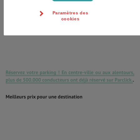
Paramètres des
cookies
Réservez votre parking ! En centre-ville ou aux alentours,
plus de 500.000 conducteurs ont déjà réservé sur Parclick.
.
Meilleurs prix pour une destination