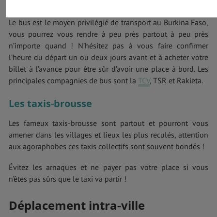
Le Bus
Le bus est le moyen privilégié de transport au Burkina Faso,
vous pourrez vous rendre à peu près partout à peu près
n’importe quand ! N’hésitez pas à vous faire confirmer
l’heure du départ un ou deux jours avant et à acheter votre
billet à l’avance pour être sûr d’avoir une place à bord. Les
principales compagnies de bus sont la
TCV
, TSR et Rakieta.
Les taxis-brousse
Les fameux taxis-brousse sont partout et pourront vous
amener dans les villages et lieux les plus reculés, attention
aux agoraphobes ces taxis collectifs sont souvent bondés !
Évitez les arnaques et ne payer pas votre place si vous
n’êtes pas sûrs que le taxi va partir !
Déplacement intra-ville