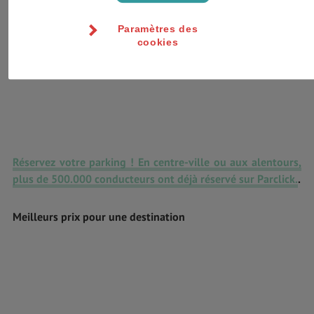
Paramètres des
cookies
Réservez votre parking ! En centre-ville ou aux alentours,
plus de 500.000 conducteurs ont déjà réservé sur Parclick.
.
Meilleurs prix pour une destination