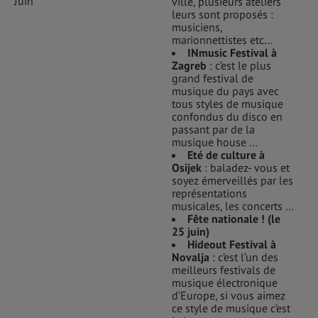
Juin
ville, plusieurs ateliers
leurs sont proposés :
musiciens,
marionnettistes etc…
INmusic Festival à
Zagreb
: c’est le plus
grand festival de
musique du pays avec
tous styles de musique
confondus du disco en
passant par de la
musique house …
Eté de culture à
Osijek
: baladez- vous et
soyez émerveillés par les
représentations
musicales, les concerts …
Fête nationale ! (le
25 juin)
Hideout Festival à
Novalja
: c’est l’un des
meilleurs festivals de
musique électronique
d’Europe, si vous aimez
ce style de musique c’est