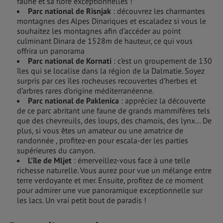
faune et sa flore exceptionnelles !
Parc national de Risnjak
: découvrez les charmantes
montagnes des Alpes Dinariques et escaladez si vous le
souhaitez les montagnes afin d’accéder au point
culminant Dinara de 1528m de hauteur, ce qui vous
offrira un panorama
Parc national de Kornati
: c’est un groupement de 130
îles qui se localise dans la région de la Dalmatie. Soyez
surpris par ces îles rocheuses recouvertes d’herbes et
d’arbres rares d’origine méditerranéenne.
Parc national de Paklenica
: appréciez la découverte
de ce parc abritant une faune de grands mammifères tels
que des chevreuils, des loups, des chamois, des lynx… De
plus, si vous êtes un amateur ou une amatrice de
randonnée , profitez-en pour escala-der les parties
supérieures du canyon.
L’île de Mljet
: émerveillez-vous face à une telle
richesse naturelle. Vous aurez pour vue un mélange entre
terre verdoyante et mer. Ensuite, profitez de ce moment
pour admirer une vue panoramique exceptionnelle sur
les lacs. Un vrai petit bout de paradis !