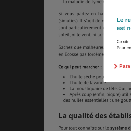
la maladie de Lyme qui est une ma
Si vous partez en haute saison, c’
SANTÉ &
ÉTUDES
SÉCURITÉ
Le re
(simulies). Il s’agit de moucherons 
sont particulièrement voraces à l’aub
est n
soleil, ni le vent, ni la fumée. Vous 
Ce site 
EMPLOIS &
BONS PLANS
STAGES
Sachez que malheureusement les lo
Pour en
en Écosse pas forcément plus.
Para
Ce qui peut marcher :
MÉTÉO & GÉO
VOL
L’huile sèche pour le corps Ski
L’huile de lavande.
La moustiquaire de tête. Oui, bo
Après coup (enfin, piqûre) uti
des huiles essentielles : une gou
ASSURANCES
La qualité des établ
Pour tout connaître sur le
système d