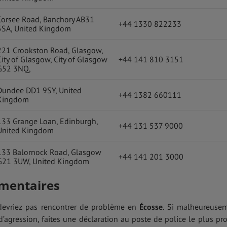
Corsee Road, Banchory AB31
+44 1330 822233
5SA, United Kingdom
221 Crookston Road, Glasgow,
City of Glasgow, City of Glasgow
+44 141 810 3151
G52 3NQ,
Dundee DD1 9SY, United
+44 1382 660111
Kingdom
133 Grange Loan, Edinburgh,
+44 131 537 9000
United Kingdom
133 Balornock Road, Glasgow
+44 141 201 3000
G21 3UW, United Kingdom
émentaires
 devriez pas rencontrer de problème en
Écosse
. Si malheureuse
d’agression, faites une déclaration au poste de police le plus pr