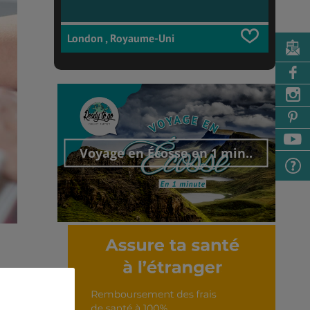
London , Royaume-Uni
Voyage en Écosse en 1 min..
Découvrir cet interview
et