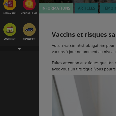
INFORMATIONS
ARTICLES
TÉMOI
FORMALITÉS
COÛT DE LA VIE
Vaccins et risques sa
LOGEMENT
TRANSPORT
Aucun vaccin n’est obligatoire pour
vaccins à jour notamment au niveau 
Faites attention aux tiques que l’on
SANTÉ &
ÉTUDES
SÉCURITÉ
avec vous un tire-tique (vous pourr
EMPLOIS &
BONS PLANS
STAGES
MÉTÉO & GÉO
VOL