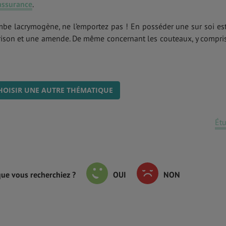
assurance
.
e lacrymogène, ne l’emportez pas ! En posséder une sur soi es
prison et une amende. De même concernant les couteaux, y compri
HOISIR UNE AUTRE THÉMATIQUE
Ét
que vous recherchiez ?
OUI
NON