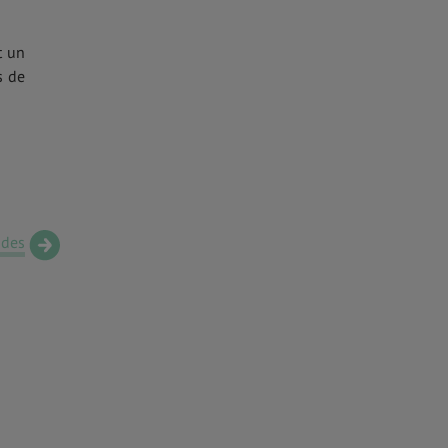
t un
s de
udes