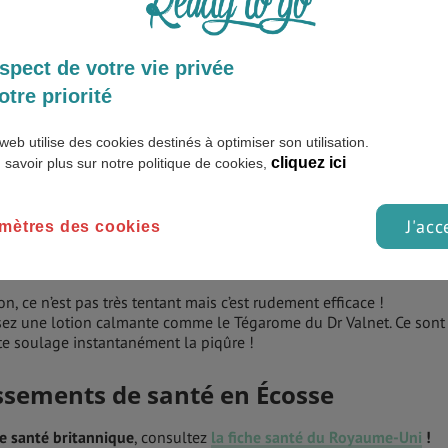
ladie très grave.
est-à-dire entre juin et septembre, faites très attention au mi
spect de votre vie privée
qui piquent à la manière de moustiques. Ils attaquent en formatio
e et au crépuscule. Sachez qu’ils n’aiment ni le froid, ni les rayon
otre priorité
aurez plus de risques d’en croiser près des lochs.
web utilise des cookies destinés à optimiser son utilisation.
tions vendues en France ne vous protégeront pas et celles ven
cliquez ici
 savoir plus sur notre politique de cookies,
J'acc
mètres des cookies
n so Soft d’Avon qui limite les piqûres.L’huile de lavande.
n, ce n’est pas très tentant mais c’est rudement efficace !
lisez une lotion calmante comme le Tégarome du Dr Valnet. Ce sont
tte soulage instantanément la piqûre !
issements de
santé en Écosse
e santé britannique
, consultez
la fiche santé du Royaume-Uni
!