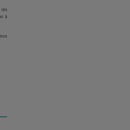
 les
as à
ous