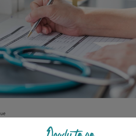
que
ent qu’il n’y ait pas d’apparition d’une auréole rose autour de la
 vous faudra immédiatement consulter un médecin. La tique transm