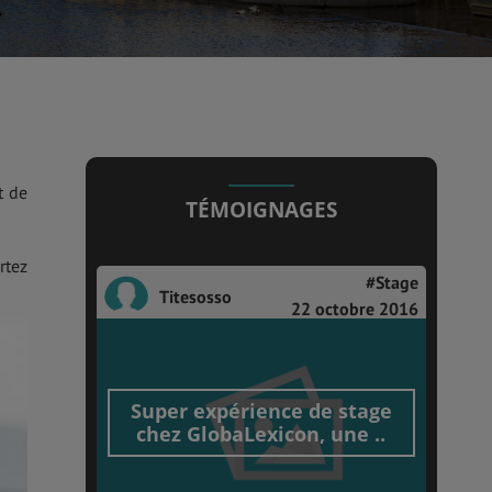
t de
TÉMOIGNAGES
rtez
#Stage
Titesosso
22 octobre 2016
Super expérience de stage
chez GlobaLexicon, une ..