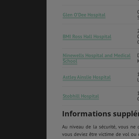
Glen O’Dee Hospital
BMI Ross Hall Hospital
Ninewells Hospital and Medical
School
Astley Ainslie Hospital
Stobhill Hospital
Informations suppl
Au niveau de la sécurité, vous ne
vous deviez être victime de vol ou 