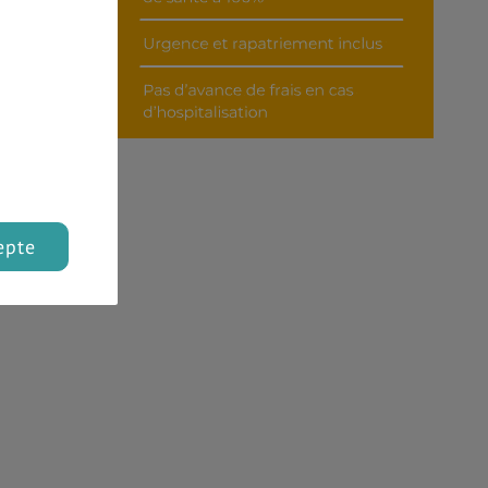
dges
n et
s de
dues
epte