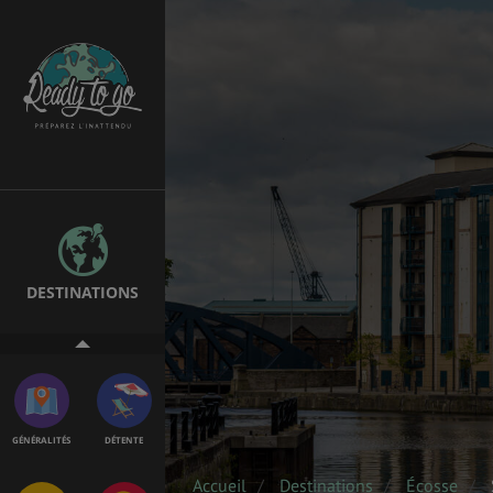
EMPLOIS &
BONS PLANS
STAGES
MÉTÉO & GÉO
VOL
DESTINATIONS
ASSURANCES
GÉNÉRALITÉS
DÉTENTE
Accueil
Destinations
Écosse