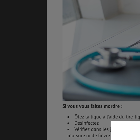
ASSURANCES
GÉNÉRALITÉS
DÉTENTE
FORMALITÉS
COÛT DE LA VIE
Si vous vous faites mordre :
Ôtez la tique à l’aide du tire-ti
Désinfectez
LOGEMENT
TRANSPORT
Vérifiez dans les jours qui suiv
morsure ni de fièvre sans quoi il