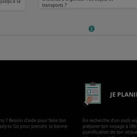
 jusqu’à la
transports ?
1
JE PLANI
ns ? Besoin d’aide pour faire ton
En recherche d’un outil er
eady to Go pour prendre la bonne
préparer ton voyage à l’ét
planification de ton séjou