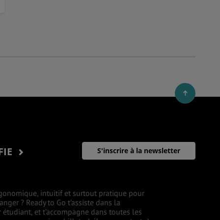
FIE
S'inscrire à la newsletter
gonomique, intuitif et surtout pratique pour
ranger ? Ready to Go t’assiste dans la
r étudiant, et t’accompagne dans toutes les