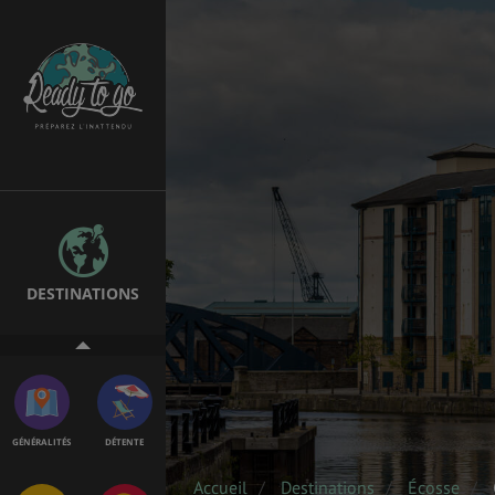
EMPLOIS &
BONS PLANS
STAGES
MÉTÉO & GÉO
VOL
DESTINATIONS
ASSURANCES
GÉNÉRALITÉS
DÉTENTE
Accueil
Destinations
Écosse