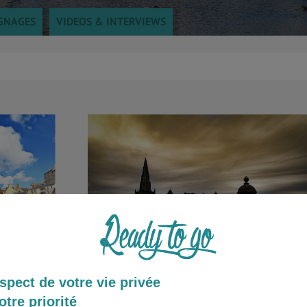
GNAGES
VIDEOS & INTERVIEWS
spect de votre vie privée
City Trip : Week-end à Glasgow
mbourg
otre priorité