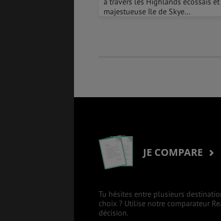
à travers les Highlands écossais et
majestueuse île de Skye…
SANTÉ &
ÉTUDES
SÉCURITÉ
EMPLOIS &
BONS PLANS
STAGES
MÉTÉO & GÉO
VOL
JE COMPARE
ASSURANCES
Tu hésites entre plusieurs destinatio
choix ? Utilise notre comparateur R
décision.