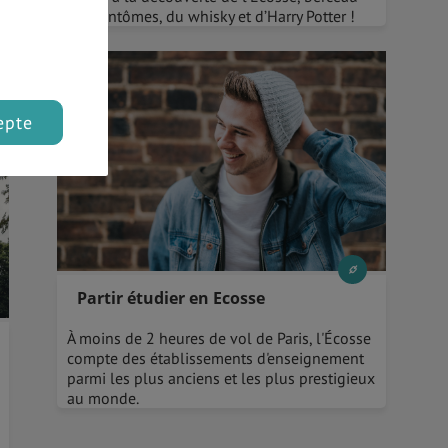
des fantômes, du whisky et d’Harry Potter !
epte
Partir étudier en Ecosse
À moins de 2 heures de vol de Paris, l'Écosse
compte des établissements d'enseignement
parmi les plus anciens et les plus prestigieux
au monde.