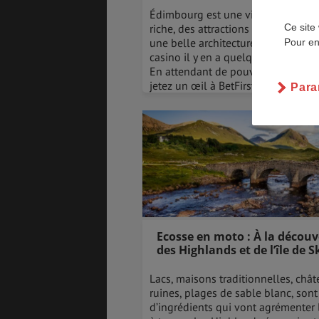
Édimbourg est une ville avec une h
Ce site 
riche, des attractions de qualité su
une belle architecture. Pour les am
Pour en
casino il y en a quelques-uns aussi 
En attendant de pouvoir voyager 
ASSURANCES
jetez un œil à BetFirst sport.
Para
GÉNÉRALITÉS
DÉTENTE
FORMALITÉS
COÛT DE LA VIE
Ecosse en moto : À la découv
des Highlands et de l’île de S
Lacs, maisons traditionnelles, châ
LOGEMENT
TRANSPORT
ruines, plages de sable blanc, sont
d’ingrédients qui vont agrémenter 