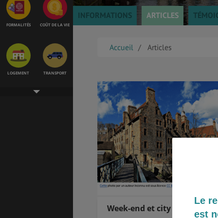
INFORMATIONS
ARTICLES
TÉMOI
FORMALITÉS
COÛT DE LA VIE
Accueil
Articles
LOGEMENT
TRANSPORT
SANTÉ &
ÉTUDES
SÉCURITÉ
EMPLOIS &
BONS PLANS
STAGES
Le re
Week-end et city trip à Édi
est n
MÉTÉO & GÉO
VOL