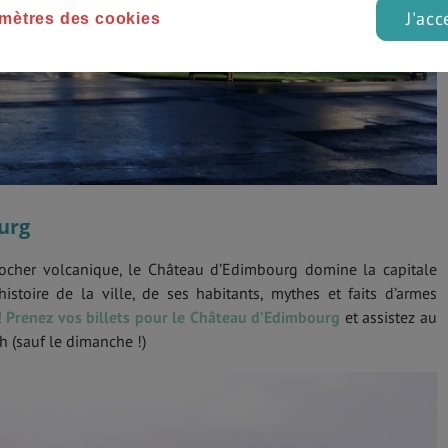
J'acc
mètres des cookies
urg
rocher volcanique, le Château d’Edimbourg domine la capitale
histoire de la ville, de ses habitants, mythes et faits d’armes
!
Prenez vos billets pour le Château d’Edimbourg
et assistez au
h (sauf le dimanche !)