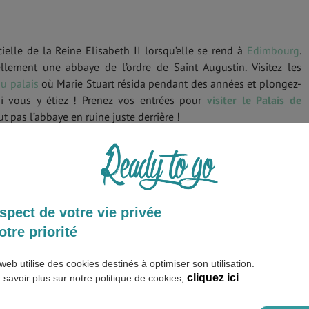
cielle de la Reine Elisabeth II lorsqu’elle se rend à
Edimbourg
.
nellement une abbaye de l’ordre de Saint Augustin. Visitez les
du palais
où Marie Stuart résida pendant des années et plongez-
 vous y étiez ! Prenez vos entrées pour
visiter le Palais de
 pas l’abbaye en ruine juste derrière !
spect de votre vie privée
otre priorité
web utilise des cookies destinés à optimiser son utilisation.
cliquez ici
 savoir plus sur notre politique de cookies,