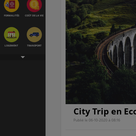
FORMALITÉS
COÛT DE LA VIE
LOGEMENT
TRANSPORT
SANTÉ &
ÉTUDES
SÉCURITÉ
EMPLOIS &
BONS PLANS
City Trip en Ec
STAGES
Publié le 06-10-2020 à 08:16
MÉTÉO & GÉO
VOL