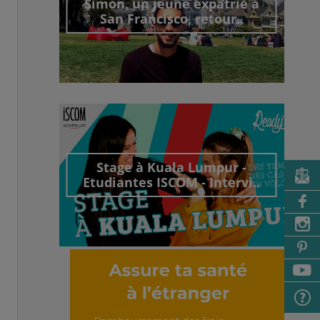
Simon, un jeune expatrié à
San Francisco, retour..
Découvrir cet interview
Stage à Kuala Lumpur -
Etudiantes ISCOM - Intervi..
Découvrir cet interview