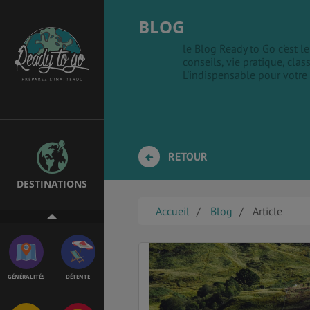
BLOG
le Blog Ready to Go c'est 
conseils, vie pratique, clas
EMPLOIS &
BONS PLANS
L'indispensable pour votre
STAGES
MÉTÉO & GÉO
VOL
RETOUR
DESTINATIONS
ASSURANCES
Accueil
Blog
Article
GÉNÉRALITÉS
DÉTENTE