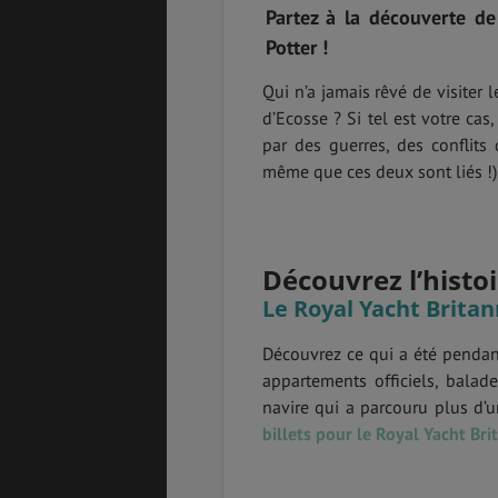
Partez à la découverte de
Potter !
Qui n’a jamais rêvé de visiter 
ASSURANCES
d’Ecosse ? Si tel est votre cas
par des guerres, des conflits 
même que ces deux sont liés !)
GÉNÉRALITÉS
DÉTENTE
Découvrez l’histo
Le Royal Yacht Britan
FORMALITÉS
COÛT DE LA VIE
Découvrez ce qui a été pendan
appartements officiels, balad
navire qui a parcouru plus d’
billets pour le Royal Yacht Bri
LOGEMENT
TRANSPORT