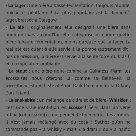
-
La lager :
une bière à basse fermentation, toujours blonde,
fraîche et pétillante ! La plus populaire est la Tennent’s
lager, brassée à Glasgow.
-
La ale :
originairement elle désignait une bière sans
houblon mais aujourd’hui elle catégorise n’importe quelle
bière à haute fermentation, moins gazeuse que la lager. La
real ale est quant à elle servie à la pompe (autrement dit :
pas de pression, la bière est servie à la seule force du bras !)
et à température ambiante.
-
La stout :
une bière noire comme la Guinness. Parmi les
écossaises nous citerons la comme la Belhaven, la
Sweetheart Stout, l'Isle of Arran Dark Premium ou la Orkney
Dark Island.
-
La snakebite :
un mélange de cidre et de bière.-
Whiskies :
c’est une vraie institution en
Écosse
! Servi dans un verre
tulipe (col resserré) ce qui permet de libérer tous les arômes,
il n’est jamais mélangé avec du coca ! Sachez qu’on ne
commande pas « a whisky » mais « a dram » ou « a half »