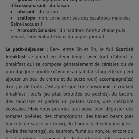
d’
Écosse
phasant
: du faisan
phasant
: du faisan
scallops
: non, ce ne sont pas des escalopes mais des
Saint-Jacques !
Arbroath Smokies
: du haddock fumé à chaud puis
beurré, servi emballé dans du papier journal
Le petit-déjeuner :
Servi entre 8h et 9h, le full
Scottish
breakfast
se prend en deux temps avec tout d’abord le
breakfast qui se compose généralement de céréales ou de
porridge (une bouillie d’avoine au lait dans laquelle on peut
ajouter un peu de crème et du sucre roux) accompagné(es)
d’un jus de fruits. C’est après que l’on consomme le cooked
breakfast : œufs (au plat, brouillés ou pochés), du bacon,
des saucisses et parfois un potato scone, une spécialité
écossaise. Mais vous pourriez tout aussi bien déguster des
tomates poêlées, des champignons, des baked beans (des
haricots en sauce sur toast), du haddock, des kippers (c’est-
à-dire des harengs), du saumon, fumé ou non, ou encore du
black pudding, autrement dit, du boudin noir ! Et comme il