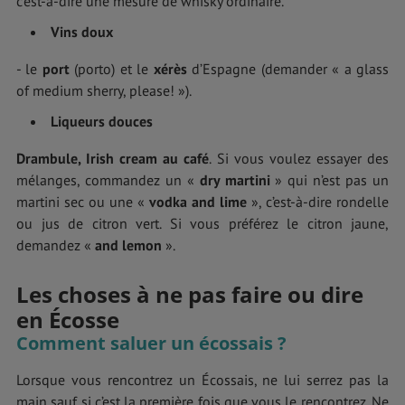
c’est-à-dire une mesure de whisky ordinaire.
Vins doux
- le
port
(porto) et le
xérès
d’Espagne (demander « a glass
of medium sherry, please! »).
Liqueurs douces
Drambule, Irish cream au café
. Si vous voulez essayer des
mélanges, commandez un «
dry martini
» qui n’est pas un
martini sec ou une «
vodka and lime
», c’est-à-dire rondelle
ou jus de citron vert. Si vous préférez le citron jaune,
demandez «
and lemon
».
Les choses à ne pas faire ou dire
en Écosse
Comment saluer un écossais ?
Lorsque vous rencontrez un Écossais, ne lui serrez pas la
main sauf si c’est la première fois que vous le rencontrez. Ne