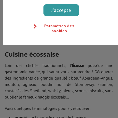
parle le gaélique écossais et le scots, deux langues
régionales.
J'accepte
Politique et religion
Paramètres des
cookies
L’
Écosse
est une démocratie parlementaire. La principale
religion est le christianisme.
Cuisine écossaise
Loin des clichés traditionnels, l’
Écosse
possède une
gastronomie variée, qui saura vous surprendre ! Découvrez
des ingrédients de grande qualité : bœuf Aberdeen-Angus,
mouton, agneau, boudin noir de Stornoway, saumon,
crustacés des Shetland, whisky, bières, scones, biscuits, sans
oublier le fameux haggis écossais...
Voici quelques terminologies pour s’y retrouver :
grouse
: le lagopède ou coq de bruyère