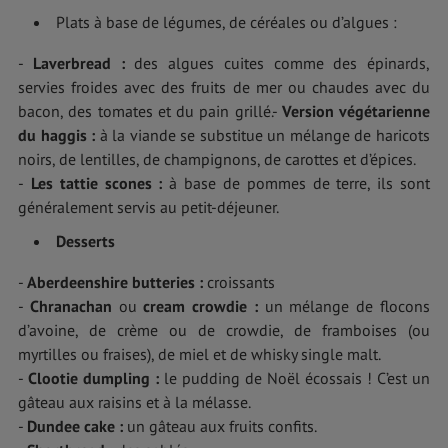
Plats à base de légumes, de céréales ou d’algues :
-
Laverbread :
des algues cuites comme des épinards,
servies froides avec des fruits de mer ou chaudes avec du
bacon, des tomates et du pain grillé.-
Version végétarienne
du haggis :
à la viande se substitue un mélange de haricots
noirs, de lentilles, de champignons, de carottes et d’épices.
-
Les tattie scones :
à base de pommes de terre, ils sont
généralement servis au petit-déjeuner.
Desserts
-
Aberdeenshire butteries :
croissants
-
Chranachan
ou
cream crowdie :
un mélange de flocons
d’avoine, de crème ou de crowdie, de framboises (ou
myrtilles ou fraises), de miel et de whisky single malt.
-
Clootie dumpling :
le pudding de Noël écossais ! C’est un
gâteau aux raisins et à la mélasse.
-
Dundee cake :
un gâteau aux fruits confits.