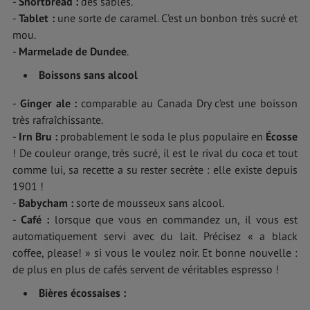
-
Shortbread :
des sablés.
-
Tablet :
une sorte de caramel. C’est un bonbon très sucré et
mou.
-
Marmelade de Dundee
.
Boissons sans alcool
-
Ginger ale :
comparable au Canada Dry c’est une boisson
très rafraîchissante.
-
Irn Bru :
probablement le soda le plus populaire en
Écosse
! De couleur orange, très sucré, il est le rival du coca et tout
comme lui, sa recette a su rester secrète : elle existe depuis
1901 !
-
Babycham :
sorte de mousseux sans alcool.
-
Café :
lorsque que vous en commandez un, il vous est
automatiquement servi avec du lait. Précisez « a black
coffee, please! » si vous le voulez noir. Et bonne nouvelle :
de plus en plus de cafés servent de véritables espresso !
Bières écossaises :