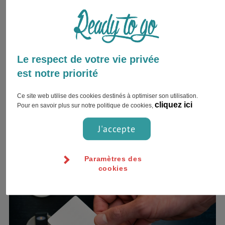
les campings sont à gogo, répartis dans différentes régions
du pays mais souvent ouverts qu’en été. Leurs tarifs diffèrent
évidemment selon le degré de confort, bien qu’ils soient
tous très bien équipés.
Le respect de votre vie privée
Hôtels
est notre priorité
Ils sont très nombreux en Finlande, mais sont assez chers
Ce site web utilise des cookies destinés à optimiser son utilisation.
puisque la plupart de leur clientèle est constituée
cliquez ici
Pour en savoir plus sur notre politique de cookies,
d’hommes et femmes d’affaires. Toutefois, pendant les
vacances et les weekends, les prix ont tendance à chuter, ce
J'accepte
qui est très pratique.
Paramètres des
cookies