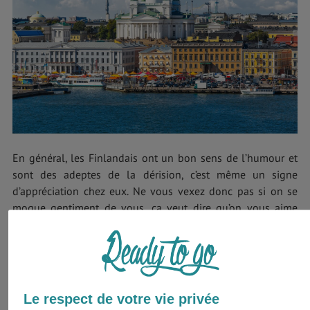
En général, les Finlandais ont un bon sens de l’humour et
sont des adeptes de la dérision, c’est même un signe
d’appréciation chez eux. Ne vous vexez donc pas si on se
moque gentiment de vous, ça veut dire qu’on vous aime
bien !
Evidemment, quoi que l’on dise sur le pays et ses habitants,
on ne saura le décrire proprement, rien ne vaut d’aller
visiter
la Finlande
. Tervetuloa Suomeen ! Bienvenue en Finlande
Le respect de votre vie privée