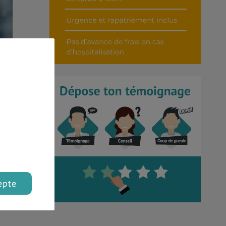
ussi
er à
epte