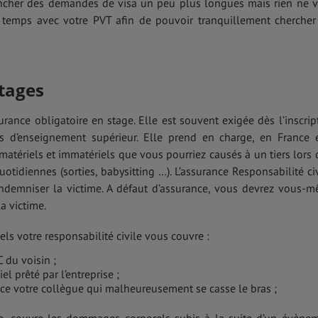
encher des demandes de visa un peu plus longues mais rien ne 
 temps avec votre PVT afin de pouvoir tranquillement chercher
tages
rance obligatoire en stage. Elle est souvent exigée dès l’inscrip
s d’enseignement supérieur. Elle prend en charge, en France 
matériels et immatériels que vous pourriez causés à un tiers lors 
uotidiennes (sorties, babysitting …). L’assurance Responsabilité civ
ndemniser la victime. A défaut d’assurance, vous devrez vous-
a victime.
s votre responsabilité civile vous couvre :
C du voisin ;
el prêté par l’entreprise ;
ce votre collègue qui malheureusement se casse le bras ;
e, couvre les dommages corporels subis à la suite d’un évène