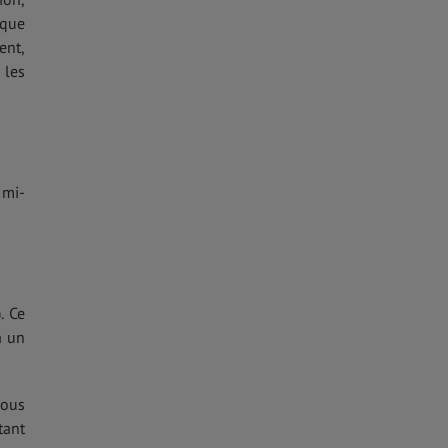
 que
ent,
 les
 mi-
. Ce
à un
vous
tant