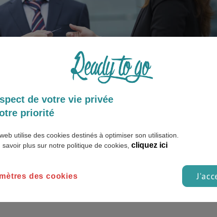
spect de votre vie privée
otre priorité
loi à Hong kong cela passe beaucoup par son réseau, on peut a
web utilise des cookies destinés à optimiser son utilisation.
cliquez ici
 on vous donne quand même quelques liens qui peuvent vous aid
 savoir plus sur notre politique de cookies,
J'acc
mètres des cookies