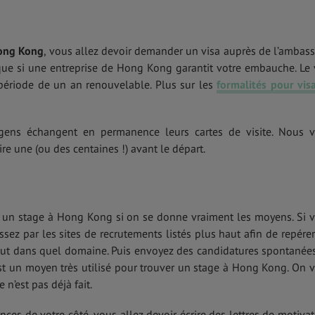
Hong Kong
,
vous allez devoir demander un visa auprès de l’ambas
 que si une entreprise de Hong Kong garantit votre embauche. Le 
période de un an renouvelable. Plus sur les
formalités pour vis
ens échangent en permanence leurs cartes de visite. Nous 
re une (ou des centaines !) avant le départ.
ver un stage à Hong Kong si on se donne vraiment les moyens. Si 
ssez par les sites de recrutements listés plus haut afin de repérer
out dans quel domaine. Puis envoyez des candidatures spontanée
st un moyen très utilisé pour trouver un stage à Hong Kong. On 
 n’est pas déjà fait.
es de votre côté, vous allez devoir écrire des lettres de motivat