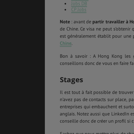
Jobs DB
CP Jobs
Note
: avant de
partir travailler à 
de Chine. Ce visa ne peut s’obtenir
est généralement établit pour une 
Chine
.
Bon à savoir : A Hong Kong les g
conseillons donc de vous en faire fai
Stages
Il est tout à fait possible de trou
n’avez pas de contacts sur place, pa
entreprises qui embauchent et surt
anglais. Notez aussi que LinkedIn e
conseille donc de créer un profil si ce
Sachez que pour mettre plus de chanc