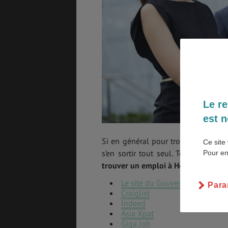
BONS PLANS
VOL
PVT
ASSURANCES
Le re
est n
Si en général pour trouver un emp
Ce site 
s’en sortir tout seul. Toutefois,
Pour en
trouver un emploi à Hong Kong
:
Le site du Gouvernement
Para
Craiglist
Indeed
Asia Xpat
Giga Job