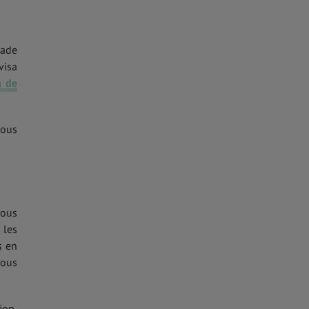
sade
visa
a de
vous
vous
 les
s en
vous
ion,