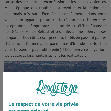
cause des tensions interconfessionnelles et des violences.
Mais l’époque des troubles est révolue et la région est
désormais très sûre. Première chose à mettre dans votre
valise : un appareil photo, car la région est riche en sites
exceptionnels. Empruntez la route de la célèbre Chaussée
des Géants, visitez Belfast et ses pubs animés, Derry et ses
remparts… Des côtes escarpées aux forêts en passant par les
châteaux et Dolmens, les panoramas d’Irlande du Nord ne
vous laisseront pas indifférent(e) ! Découvrez ce pays dont
les paysages fascinants inspirent les réalisateurs.
Le respect de votre vie privée