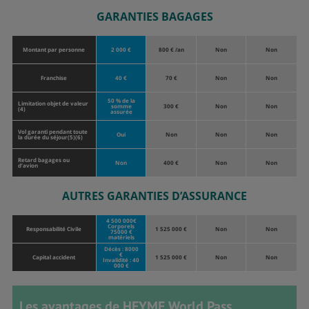
GARANTIES BAGAGES
Montant par personne
2 000 €
800 € /an
Non
Non
Franchise
40 €
70 €
Non
Non
50 % de la
Limitation objet de valeur
somme
300 €
Non
Non
(4)
assurée
Vol garanti pendant toute
Oui
Non
Non
Non
la durée du séjour(5)(6)
Retard bagages ou
Non
400 €
Non
Non
d’avion
AUTRES GARANTIES D’ASSURANCE
4 500 000€
Corporels
Responsabilité Civile
1 525 000 €
Non
Non
75000 €
matériels
Décès : 8000
€
Capital accident
1 525 000 €
Non
Non
Invalidité : 40
000 €
Les avantages de HEYME World Pass