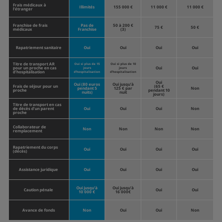
Frais médicaux à
Illimités
155 000 €
11 000 €
11 000 €
l’étranger
Franchise de frais
Pas de
50 à 200 €
75 €
50 €
médicaux
Franchise
(3)
Rapatriement sanitaire
Oui
Oui
Oui
Oui
Titre de transport AR
Oui si plus de 15
Oui si plus de 10
pour un proche en cas
Oui
Oui
jours
jours
d’hospitalisation
d’hospitalisation
d’hospitalisation
Oui
Oui (80 euros
Oui jusqu’à
Frais de séjour pour un
(65 €
pendant 5
125 € par
Non
proche
pendant 10
nuits)
nuit
jours)
Titre de transport en cas
de décès d’un parent
Oui
Oui
Oui
Non
proche
Collaborateur de
Non
Non
Non
Non
remplacement
Rapatriement du corps
Oui
Oui
Oui
Oui
(décès)
Assistance juridique
Oui
Oui
Oui
Oui
Oui jusqu’à
Oui jusqu’à
Caution pénale
Oui
Oui
10 000 €
16 000€
Avance de fonds
Non
Oui
Oui
Non