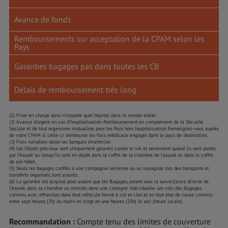
Avance de fonds
Remboursements sur acceptation de la CPAM selon les
Pays
Garanties bagages pas dans toutes les CB
Délais de remboursement très long
(1) Prise en charge dans n’importe quel hôpital, dans le monde entier.
(2) Avance d’argent en cas d’hospitalisation. Remboursement en complément de la Sécurité
Sociale et de tout organisme mutualiste pour les frais hors hospitalisation. Renseignez-vous auprès
de votre CPAM si celle-ci rembourse les frais médicaux engagés dans le pays de destination.
(3) Frais variables selon les banques émettrices
(4) Les Objets précieux sont uniquement garantis contre le vol et seulement quand ils sont portés
par l’Assuré ou lorsqu’ils sont en dépôt dans le coffre de la chambre de l'assuré ou dans le coffre
de son hôtel.
(5) Seuls les bagages confiés à une compagnie aérienne ou au voyagiste lors des transports et
transferts organisés, sont assurés.
(6) La garantie est acquise pour autant que les Bagages, soient sous la surveillance directe de
l’Assuré, dans sa chambre ou remisés dans une consigne individuelle. Les vols des Bagages
commis avec effraction dans tout véhicule fermé à clé et clos et en tout état de cause commis
entre sept heures (7h) du matin et vingt-et-une heures (21h) le soir (heure locale).
Recommandation :
Compte tenu des limites de couverture