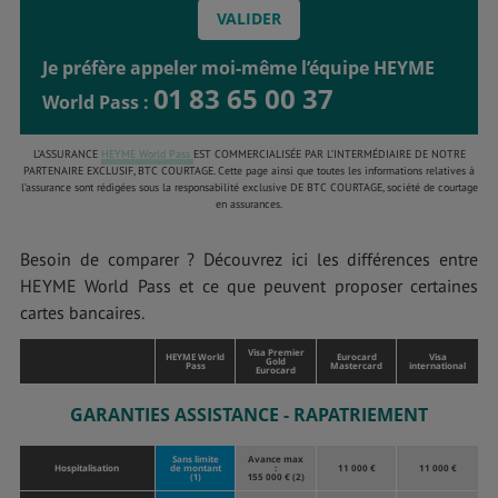
Je préfère appeler moi-même l’équipe HEYME
01 83 65 00 37
World Pass :
L’ASSURANCE
HEYME World Pass
EST COMMERCIALISÉE PAR L’INTERMÉDIAIRE DE NOTRE
PARTENAIRE EXCLUSIF, BTC COURTAGE. Cette page ainsi que toutes les informations relatives à
l’assurance sont rédigées sous la responsabilité exclusive DE BTC COURTAGE, société de courtage
en assurances.
Besoin de comparer ? Découvrez ici les différences entre
HEYME World Pass et ce que peuvent proposer certaines
cartes bancaires.
Visa Premier
HEYME World
Eurocard
Visa
Gold
Pass
Mastercard
international
Eurocard
GARANTIES ASSISTANCE - RAPATRIEMENT
Sans limite
Avance max
Hospitalisation
de montant
:
11 000 €
11 000 €
(1)
155 000 € (2)