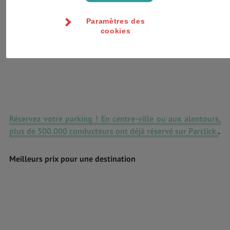
Paramètres des
cookies
Réservez votre parking ! En centre-ville ou aux alentours,
plus de 500.000 conducteurs ont déjà réservé sur Parclick.
.
Meilleurs prix pour une destination