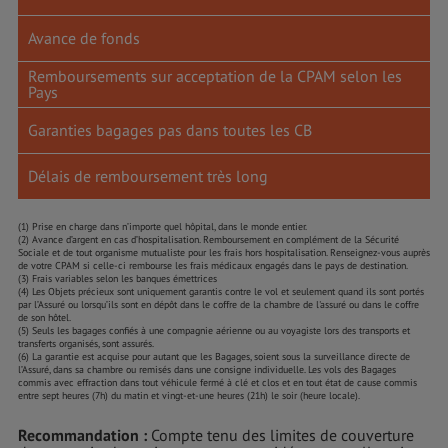
Avance de fonds
Remboursements sur acceptation de la CPAM selon les
Pays
Garanties bagages pas dans toutes les CB
Délais de remboursement très long
(1) Prise en charge dans n’importe quel hôpital, dans le monde entier.
(2) Avance d’argent en cas d’hospitalisation. Remboursement en complément de la Sécurité
Sociale et de tout organisme mutualiste pour les frais hors hospitalisation. Renseignez-vous auprès
de votre CPAM si celle-ci rembourse les frais médicaux engagés dans le pays de destination.
(3) Frais variables selon les banques émettrices
(4) Les Objets précieux sont uniquement garantis contre le vol et seulement quand ils sont portés
par l’Assuré ou lorsqu’ils sont en dépôt dans le coffre de la chambre de l'assuré ou dans le coffre
de son hôtel.
(5) Seuls les bagages confiés à une compagnie aérienne ou au voyagiste lors des transports et
transferts organisés, sont assurés.
(6) La garantie est acquise pour autant que les Bagages, soient sous la surveillance directe de
l’Assuré, dans sa chambre ou remisés dans une consigne individuelle. Les vols des Bagages
commis avec effraction dans tout véhicule fermé à clé et clos et en tout état de cause commis
entre sept heures (7h) du matin et vingt-et-une heures (21h) le soir (heure locale).
Recommandation :
Compte tenu des limites de couverture