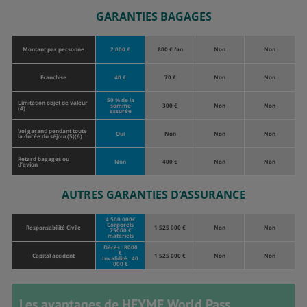
GARANTIES BAGAGES
Montant par personne
2 000 €
800 € /an
Non
Non
Franchise
40 €
70 €
Non
Non
50 % de la
Limitation objet de valeur
somme
300 €
Non
Non
(4)
assurée
Vol garanti pendant toute
Oui
Non
Non
Non
la durée du séjour(5)(6)
Retard bagages ou
Non
400 €
Non
Non
d’avion
AUTRES GARANTIES D’ASSURANCE
4 500 000€
Corporels
Responsabilité Civile
1 525 000 €
Non
Non
75000 €
matériels
Décès : 8000
€
Capital accident
1 525 000 €
Non
Non
Invalidité : 40
000 €
Les avantages de HEYME World Pass