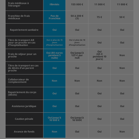
Frais médicaux à
Illimités
155 000 €
11 000 €
11 000 €
l’étranger
Franchise de frais
Pas de
50 à 200 €
75 €
50 €
médicaux
Franchise
(3)
Rapatriement sanitaire
Oui
Oui
Oui
Oui
Titre de transport AR
Oui si plus de 15
Oui si plus de 10
pour un proche en cas
Oui
Oui
jours
jours
d’hospitalisation
d’hospitalisation
d’hospitalisation
Oui
Oui (80 euros
Oui jusqu’à
Frais de séjour pour un
(65 €
pendant 5
125 € par
Non
proche
pendant 10
nuits)
nuit
jours)
Titre de transport en cas
de décès d’un parent
Oui
Oui
Oui
Non
proche
Collaborateur de
Non
Non
Non
Non
remplacement
Rapatriement du corps
Oui
Oui
Oui
Oui
(décès)
Assistance juridique
Oui
Oui
Oui
Oui
Oui jusqu’à
Oui jusqu’à
Caution pénale
Oui
Oui
10 000 €
16 000€
Avance de fonds
Non
Oui
Oui
Non