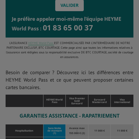
Je préfère appeler moi-même l’équipe HEYME
01 83 65 00 37
World Pass :
L’ASSURANCE
HEYME World Pass
EST COMMERCIALISÉE PAR L’INTERMÉDIAIRE DE NOTRE
PARTENAIRE EXCLUSIF, BTC COURTAGE. Cette page ainsi que toutes les informations relatives à
l’assurance sont rédigées sous la responsabilité exclusive DE BTC COURTAGE, société de courtage
en assurances.
Besoin de comparer ? Découvrez ici les différences entre
HEYME World Pass et ce que peuvent proposer certaines
cartes bancaires.
Visa Premier
HEYME World
Eurocard
Visa
Gold
Pass
Mastercard
international
Eurocard
GARANTIES ASSISTANCE - RAPATRIEMENT
Sans limite
Avance max
Hospitalisation
de montant
:
11 000 €
11 000 €
(1)
155 000 € (2)