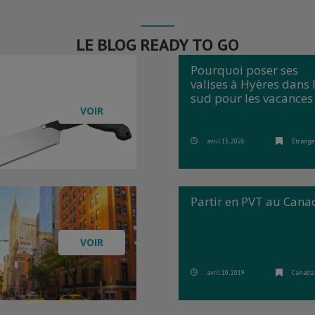
LE BLOG READY TO GO
Pourquoi poser ses
valises à Hyères dans 
sud pour les vacances
VOIR
avril 13, 2026
Étrange
Partir en PVT au Cana
VOIR
avril 10, 2019
Canada