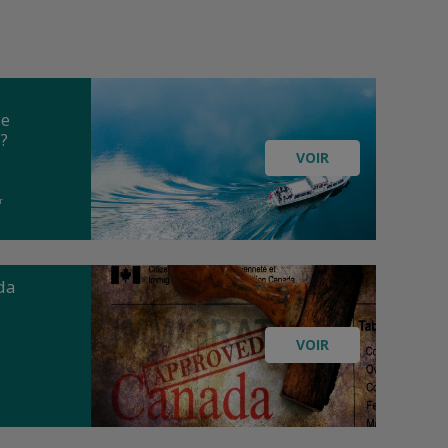
le
 ?
VOIR
r
da
VOIR