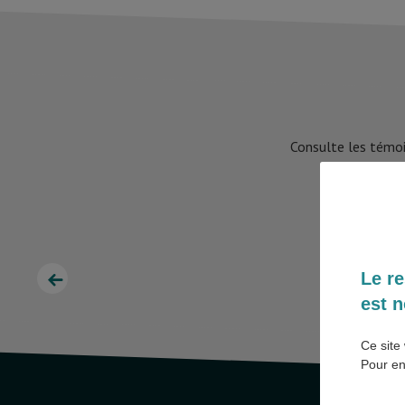
Consulte les témoi
Le re
est n
Ce site 
Pour en