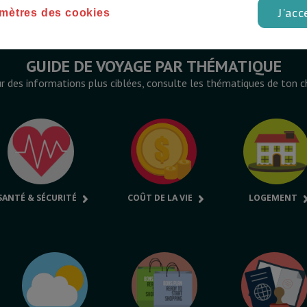
J'acc
mètres des cookies
GUIDE DE VOYAGE PAR THÉMATIQUE
r des informations plus ciblées, consulte les thématiques de ton c
SANTÉ & SÉCURITÉ
COÛT DE LA VIE
LOGEMENT