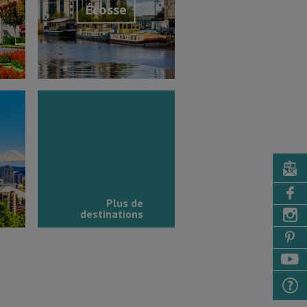
Écosse
Découvrir la destination
Plus de
destinations
tion