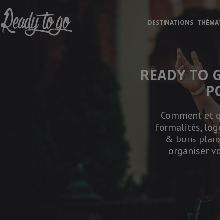
Ready to Go
DESTINATIONS
THÉMA
READY TO 
P
Comment et qu
formalités, log
& bons plans
organiser vo