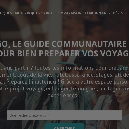
TIQUES
MON PROJET VOYAGE
COMPARAISON
TÉMOIGNAGES
DÉFIS
B
GO, LE GUIDE COMMUNAUTAIRE 
OUR BIEN PREPARER VOS VOYAG
and partir ? Toutes les informations pour préparer 
ement, coût de la vie, hôtel, assurance, stages, études
… Préparez l’inattendu ! Grâce à votre espace perso
tre projet voyage, échanger, témoigner, partager vo
expériences…