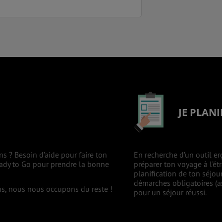
JE PLANI
ns ? Besoin d’aide pour faire ton
En recherche d’un outil er
eady to Go pour prendre la bonne
préparer ton voyage à l’ét
planification de ton séjou
démarches obligatoires (as
ons, nous nous occupons du reste !
pour un séjour réussi.