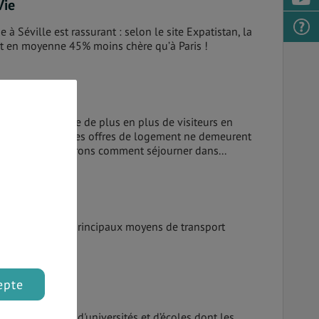
Vie
e à Séville est rassurant : selon le site Expatistan, la
est en moyenne 45% moins chère qu’à Paris !
ée, Séville attire de plus en plus de visiteurs en
our qui inspire. Les offres de logement ne demeurent
ayantes. Découvrons comment séjourner dans...
à Séville, trois principaux moyens de transport
 :
epte
alouse regorge d'universités et d’écoles dont les