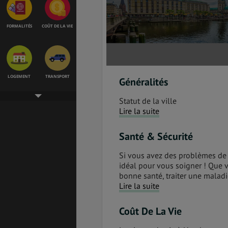
FORMALITÉS
COÛT DE LA VIE
LOGEMENT
TRANSPORT
Généralités
Statut de la ville
Lire la suite
SANTÉ &
ÉTUDES
SÉCURITÉ
Santé & Sécurité
Si vous avez des problèmes de
idéal pour vous soigner ! Que 
bonne santé, traiter une maladie
EMPLOIS &
BONS PLANS
STAGES
Lire la suite
Coût De La Vie
MÉTÉO & GÉO
VOL