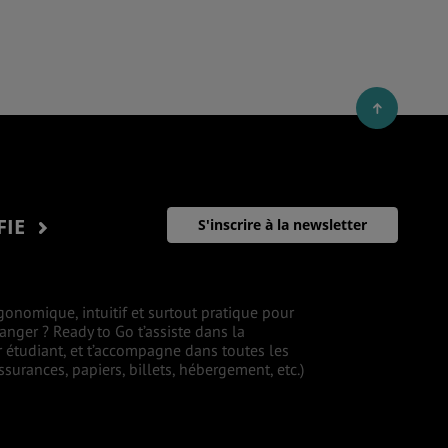
FIE
S'inscrire à la newsletter
gonomique, intuitif et surtout pratique pour
ranger ? Ready to Go t’assiste dans la
r étudiant, et t’accompagne dans toutes les
surances, papiers, billets, hébergement, etc.)