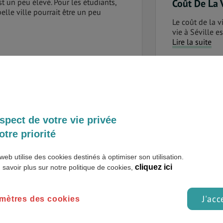
 un peu élevé. Pour les étudiants,
Coût De La 
elle ville pourrait être un peu
Le coût de la vi
vie à Séville 
Lire la suite
Logement
vacances ou un petit week-end,
vous proposer une offre touristique
Animée et color
re budget, mais également de vos
quête d’un séj
pas moins attr
Lire la suite
spect de votre vie privée
otre priorité
Transport
web utilise des cookies destinés à optimiser son utilisation.
che, conduire une voiture ou faire du
Pour se rendre 
cliquez ici
 savoir plus sur notre politique de cookies,
t plutôt facile. Des métros et trams
s'offrent à vous
 par...
Lire la suite
J'acc
mètres des cookies
Études
La capitale and