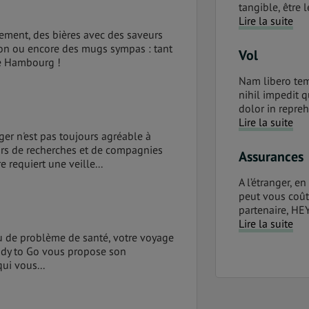
tangible, être 
Lire la suite
ement, des bières avec des saveurs
tion ou encore des mugs sympas : tant
Vol
e Hambourg !
Nam libero tem
nihil impedit 
dolor in repreh
Lire la suite
nger n'est pas toujours agréable à
eurs de recherches et de compagnies
Assurances
 requiert une veille...
A l’étranger, e
peut vous coût
partenaire, HE
Lire la suite
 ou de problème de santé, votre voyage
eady to Go vous propose son
ui vous...