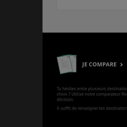
JE COMPARE
Tu hésites entre plusieurs destinatio
choix ? Utilise notre comparateur R
décision.
Il suffit de renseigner tes destinati