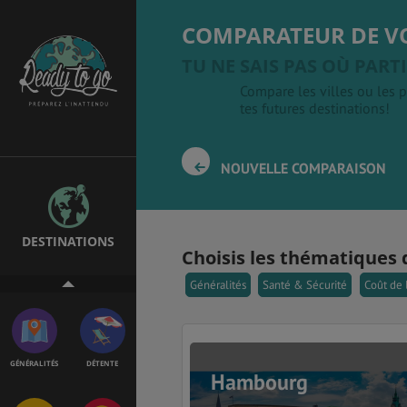
COMPARATEUR DE V
TU NE SAIS PAS OÙ PARTI
Compare les villes ou les p
EMPLOIS &
BONS PLANS
STAGES
tes futures destinations!
NOUVELLE COMPARAISON
MÉTÉO & GÉO
VOL
DESTINATIONS
Choisis les thématiques 
PVT
ASSURANCES
Généralités
Santé & Sécurité
Coût de 
GÉNÉRALITÉS
DÉTENTE
Hambourg