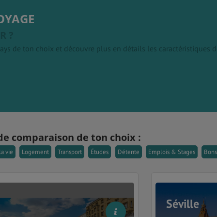
OYAGE
R ?
ays de ton choix et découvre plus en détails les caractéristiques
de comparaison de ton choix :
la vie
Logement
Transport
Études
Détente
Emplois & Stages
Bons
Séville