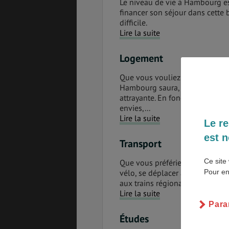
Le niveau de vie à Hambourg est
financer son séjour dans cette b
difficile.
Lire la suite
PVT
ASSURANCES
Logement
Que vous vouliez y passer vos 
Hambourg saura, certainement, 
attrayante. En fonction de vot
GÉNÉRALITÉS
DÉTENTE
envies,...
Lire la suite
Le re
est n
Transport
FORMALITÉS
COÛT DE LA VIE
Ce site 
Que vous préfériez faire la mar
Pour en
vélo, se déplacer à Hambourg es
aux trains régionaux, en passant
Lire la suite
LOGEMENT
TRANSPORT
Para
Études