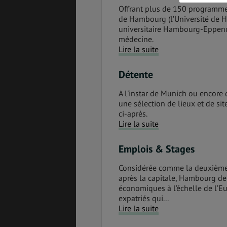
Offrant plus de 150 programmes
de Hambourg (l’Université de H
SANTÉ &
ÉTUDES
universitaire Hambourg-Eppen
SÉCURITÉ
médecine.
Lire la suite
Détente
EMPLOIS &
BONS PLANS
STAGES
A l'instar de Munich ou encore 
une sélection de lieux et de si
ci-après.
Lire la suite
MÉTÉO & GÉO
VOL
Emplois & Stages
Considérée comme la deuxième 
PVT
ASSURANCES
après la capitale, Hambourg de
économiques à l’échelle de l’E
expatriés qui...
Lire la suite