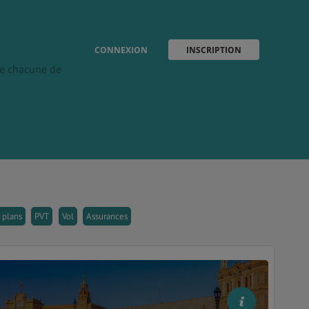
CONNEXION
INSCRIPTION
 de chacune de
 plans
PVT
Vol
Assurances