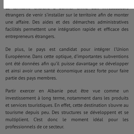
serez déjà installé quand le pays sera en plein boum positif.
Le territoire cherche à donner envie aux investisseurs
étrangers de venir s’installer sur le territoire afin de monter
une affaire. Des aides et des démarches administratives
facilités permettent une intégration rapide et efficace des
entrepreneurs étrangers.
De plus, le pays est candidat pour intégrer l’Union
Européenne. Dans cette optique, d’importantes subventions
ont été données afin qu’il puisse davantage se développer
et ainsi avoir une santé économique assez forte pour faire
partie des pays membres.
Partir exercer en Albanie peut être vue comme un
investissement à long terme, notamment dans les produits
et services touristiques. En effet, cette destination s’ouvre au
tourisme depuis peu. Des structures se développent et se
multiplient. C’est donc le moment idéal pour les
professionnels de ce secteur.