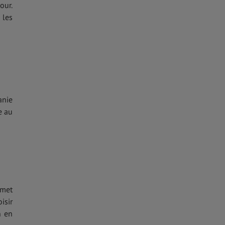
our.
 les
anie
e au
rmet
isir
n en