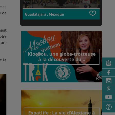
rmes
s de
Guadalajara , Mexique
ment
otre
ture
Kloobou, une globe-trotteuse
à la découverte du ..
e la
Découvrir cet interview
Expatlife : La vie d’Alexiane à