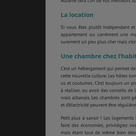
Albanie sera l’un de vos meilleurs s
La location
Si vous êtes plutôt indépendant et 
appartement ou carrément une mai
surement un peu plus cher mais c’est
Une chambre chez l’habi
C’est un hébergement qui permet de 
cette nouvelle culture. Les hôtes so
us et coutumes. C’est toujours un p
à réaliser, ou avoir des conseils de
vrais albanais. Les chambres sont g
et d’électricité peuvent être régulière
Petit plus à savoir ! Les logements 
faire des économies, privilégiez vo
mais étant tout de même bien dess