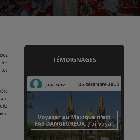
nsez
TÉMOIGNAGES
odes
 les
06 décembre 2018
julia.serv
ière
sont
oits
ment
Voyager au Mexique n'est
PAS DANGEUREUX. J'ai voya..