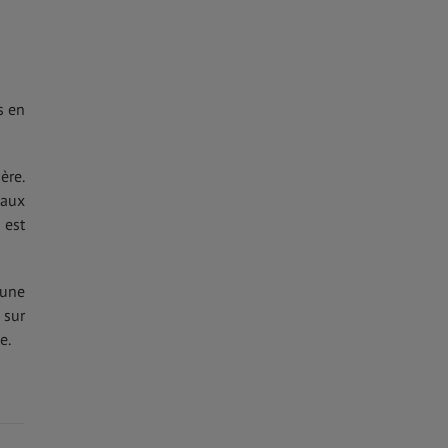
s en
ère.
 aux
 est
 une
 sur
e.