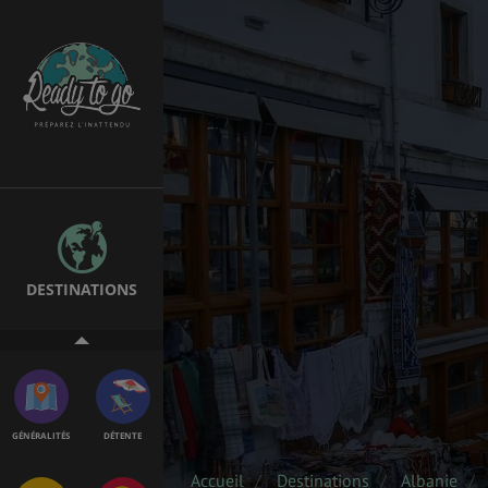
EMPLOIS &
BONS PLANS
STAGES
MÉTÉO & GÉO
VOL
DESTINATIONS
ASSURANCES
GÉNÉRALITÉS
DÉTENTE
Accueil
Destinations
Albanie