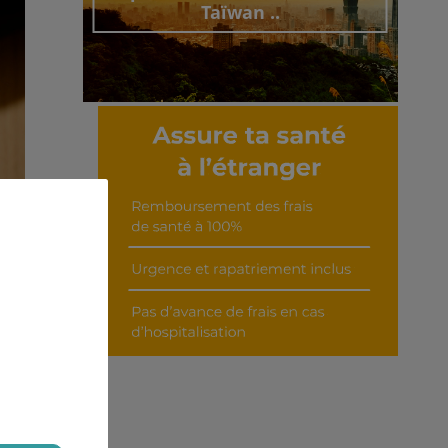
Taïwan ..
Découvrir cet interview
ieux