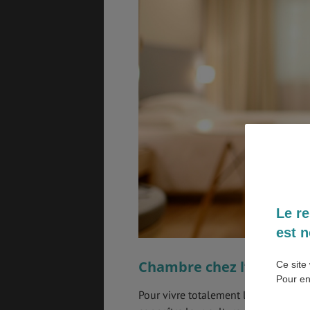
SANTÉ &
ÉTUDES
SÉCURITÉ
EMPLOIS &
BONS PLANS
STAGES
MÉTÉO & GÉO
VOL
Le re
est n
ASSURANCES
Chambre chez l’habitant
Ce site 
Pour en
Pour vivre totalement l’expérience a