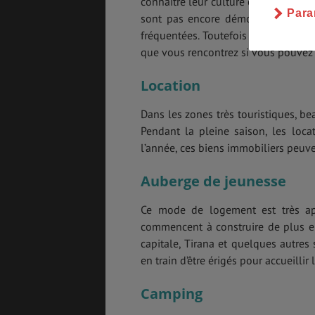
connaître leur culture et leur mode
Para
sont pas encore démocratisées part
fréquentées. Toutefois si vous êtes
que vous rencontrez si vous pouvez
Location
Dans les zones très touristiques, b
Pendant la pleine saison, les loc
l’année, ces biens immobiliers peuve
Auberge de jeunesse
Ce mode de logement est très app
commencent à construire de plus en
capitale, Tirana et quelques autres 
en train d’être érigés pour accueilli
Camping