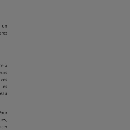
, un
erez
ce à
eurs
ives
 les
’eau
Pour
ues,
acer