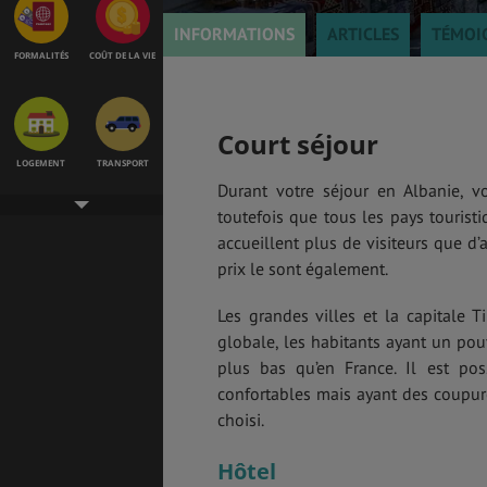
INFORMATIONS
ARTICLES
TÉMOI
FORMALITÉS
COÛT DE LA VIE
Court séjour
LOGEMENT
TRANSPORT
Durant votre séjour en Albanie, v
toutefois que tous les pays tourist
accueillent plus de visiteurs que d
prix le sont également.
SANTÉ &
ÉTUDES
SÉCURITÉ
Les grandes villes et la capitale 
globale, les habitants ayant un pouv
plus bas qu’en France. Il est po
EMPLOIS &
BONS PLANS
STAGES
confortables mais ayant des coupure
choisi.
Hôtel
MÉTÉO & GÉO
VOL