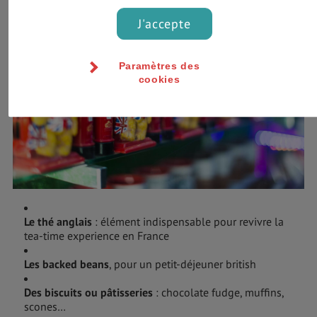
J'accepte
Paramètres des
cookies
Le thé anglais
: élément indispensable pour revivre la
tea-time experience en France
Les backed beans
, pour un petit-déjeuner british
Des biscuits ou pâtisseries
: chocolate fudge, muffins,
scones…