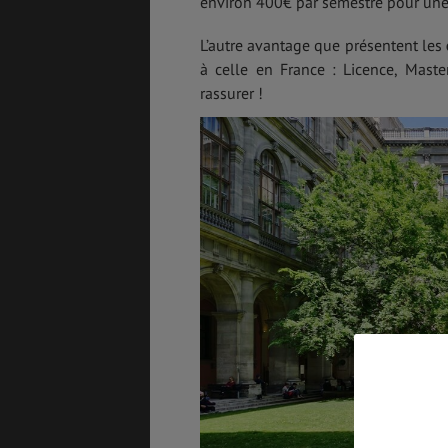
environ 400€ par semestre pour une 
3
L’autre avantage que présentent les
à celle en France : Licence, Maste
rassurer !
ASSURANCES
GÉNÉRALITÉS
DÉTENTE
FORMALITÉS
COÛT DE LA VIE
LOGEMENT
TRANSPORT