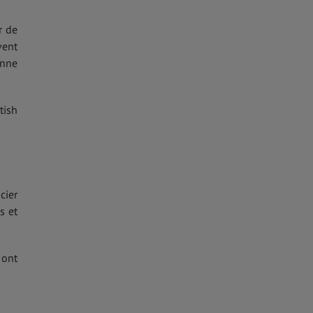
r de
vent
enne
tish
cier
s et
 ont