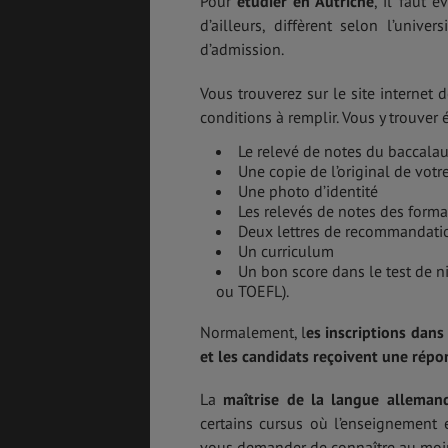
Pour
étudier en Autriche
, il faut 
d’ailleurs, diffèrent selon l’unive
d’admission.
Vous trouverez sur le site internet 
conditions à remplir. Vous y trouver
Le relevé de notes du baccalau
Une copie de l’original de vot
Une photo d’identité
Les relevés de notes des form
Deux lettres de recommandati
Un curriculum
Un bon score dans le test de n
ou TOEFL).
Normalement, l
es inscriptions dans
et les candidats reçoivent une répon
La
maîtrise de la langue alleman
certains cursus où l’enseignement 
vous demander de connaître au moi