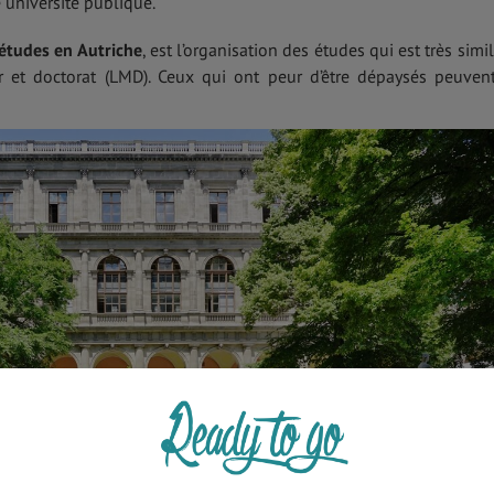
université publique.
1
1
2
3
4
5
6
études en Autriche
, est l’organisation des études qui est très simil
ANNULER
OK
r et doctorat (LMD). Ceux qui ont peur d’être dépaysés peuven