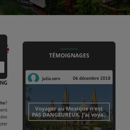
TÉMOIGNAGES
06 décembre 2018
julia.serv
ENG
che
?
Voyager au Mexique n'est
ment
PAS DANGEUREUX. J'ai voya..
 des
pter