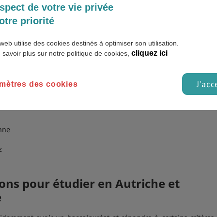
spect de votre vie privée
otre priorité
web utilise des cookies destinés à optimiser son utilisation.
cliquez ici
 savoir plus sur notre politique de cookies,
ubliques, ainsi que plusieurs autres établissements privés reco
lles supérieures.
J'acc
mètres des cookies
s les mieux classées selon le classement académique des univers
nne
z
ons pour étudier en Autriche et
e