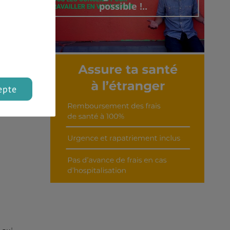
possible !..
nnus
Découvrir cet interview
epte
ités