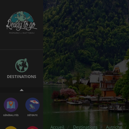
EMPLOIS &
BONS PLANS
STAGES
MÉTÉO & GÉO
VOL
DESTINATIONS
ASSURANCES
GÉNÉRALITÉS
DÉTENTE
Accueil
Destinations
Autriche