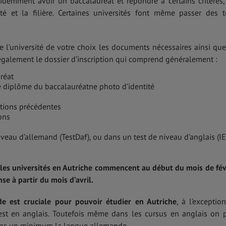
évidemment avoir un baccalauréat et répondre à certains critères,
rsité et la filière. Certaines universités font même passer des t
de l’université de votre choix les documents nécessaires ainsi que
 également le dossier d’inscription qui comprend généralement :
réat
re diplôme du baccalauréatne photo d’identité
ations précédentes
ons
iveau d’allemand (TestDaf), ou dans un test de niveau d’anglais (I
 les universités en Autriche commencent au début du mois de fév
se à partir du mois d’avril.
de
est cruciale pour pouvoir étudier en Autriche
, à l’exceptio
est en anglais. Toutefois même dans les cursus en anglais on 
ns un minimum la langue allemande.