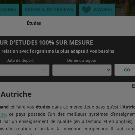
GNAGES
VIDEOS & INTERVIEWS
FAVORIS
Études
UR D’ETUDES 100% SUR MESURE
relation avec l’organisme le plus adapté à vos besoins
Date de départ
Durée du séjour
 Autriche
L
M
M
J
V
S
D
27
28
29
30
31
1
2
mand
et faire vos
études
dans ce merveilleux pays qu’est l’
Autri
3
4
5
6
7
8
9
gne
, ce pays possède l’un des meilleurs systèmes d’enseigne
0
11
12
13
14
15
16
it par un enseignement de qualité (en allemand et en anglais),
7
18
19
20
21
22
23
is d’inscription respectant la moyenne européenne. Il faut com
4
25
26
27
28
29
30