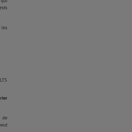
 qui
ests
 les
ELTS
rier
n de
peut