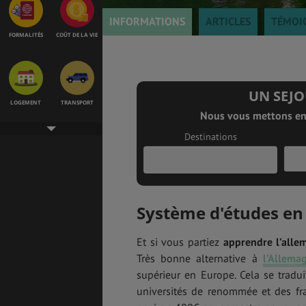
INFORMATIONS
ARTICLES
TÉMOI
FORMALITÉS
COÛT DE LA VIE
UN SEJO
LOGEMENT
TRANSPORT
Nous vous mettons en 
Destinations
SANTÉ &
ÉTUDES
SÉCURITÉ
Système d'études en
EMPLOIS &
BONS PLANS
Et si vous partiez
apprendre l’alle
STAGES
Très bonne alternative à
l’Allema
1
supérieur en Europe. Cela se tradu
1
universités de renommée et des fra
2
MÉTÉO & GÉO
VOL