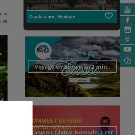
aire
Guadalajara , Mexique
t se
Voyage en Écosse en 1 min..
Découvrir cet interview
Devenir Digital Nomade, c'est