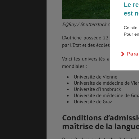
Le re
est n
SANTÉ &
ÉTUDES
SÉCURITÉ
EQRoy / Shutterstock.com
Ce site 
Pour en
L’Autriche possède 22 universités p
par l’Etat et des écoles professionne
EMPLOIS &
BONS PLANS
STAGES
Para
Voici les universités autrichienne
mondiales :
Université de Vienne
MÉTÉO & GÉO
VOL
Université de médecine de Vie
Université d’Innsbruck
Université de médecine de Gra
Université de Graz
ASSURANCES
Conditions d’admissi
maîtrise de la langu