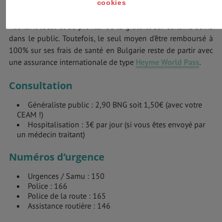
Vous devez impérativement vous rendre en Bulgarie avec
cookies
votre
CEAM
afin d’être soigné aux mêmes tarifs qu’un
habitant local et de profiter de la gratuité sur certains soins
dans le public. Toutefois, le seul moyen d’être remboursé à
100% sur ses frais de santé en Bulgarie reste de partir avec
une assurance internationale de type
Heyme World Pass
.
Consultation
Généraliste public : 2,90 BNG soit 1,50€ (avec votre
CEAM !)
Hospitalisation : 3€ par jour (si vous êtes envoyé par
un médecin traitant)
Numéros d’urgence
Urgences / Samu : 150
Police : 166
Police de la route : 165
Assistance routière : 146