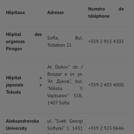
Numéro de
Hôpitaux
Adresse
téléphone
Hôpital des
Sofia, Bul.
urgences
+359 2 915 4303
Totleben 21
Pirogov
At. Dukov" str. /
Входът е от ул.
Hôpital «
"Ат. Дуков", bul.
japonais »
+359 2 403 4000
"Nikola Y.
Tokuda
Vaptsarov" 51Б,
1407 Sofia
Aleksandrovska
ul. "Sveti Georgi
University
Sofiyski" 1, 1431
+359 2 923 0646