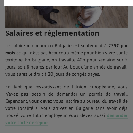
Salaires et réglementation
Le salaire minimum en Bulgarie est seulement à
235€ par
mois
ce qui n’est pas beaucoup même pour bien vivre sur le
territoire. En Bulgarie, on travaille 40h pour semaine sur 5
jours, soit 8 heures par jour. Au bout d’une année de travail,
vous aurez le droit à 20 jours de congés payés.
En tant que ressortissant de l’Union Européenne, vous
n’avez pas besoin de demander un permis de travail.
Cependant, vous devez vous inscrire au bureau du travail de
votre localité si vous arrivez en Bulgarie sans avoir déjà
trouvé votre futur employeur. Vous devez aussi
demander
votre carte de séjour
.