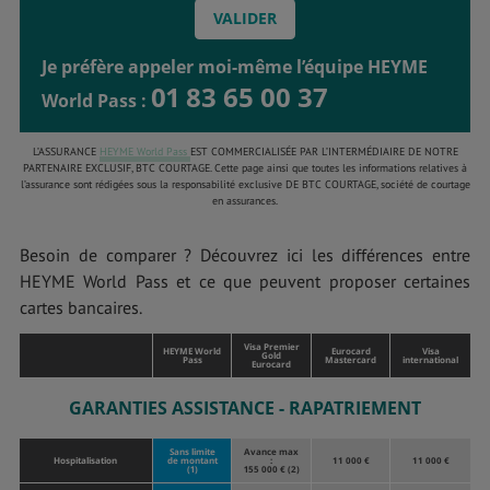
Je préfère appeler moi-même l’équipe HEYME
01 83 65 00 37
World Pass :
L’ASSURANCE
HEYME World Pass
EST COMMERCIALISÉE PAR L’INTERMÉDIAIRE DE NOTRE
PARTENAIRE EXCLUSIF, BTC COURTAGE. Cette page ainsi que toutes les informations relatives à
l’assurance sont rédigées sous la responsabilité exclusive DE BTC COURTAGE, société de courtage
en assurances.
Besoin de comparer ? Découvrez ici les différences entre
HEYME World Pass et ce que peuvent proposer certaines
cartes bancaires.
Visa Premier
HEYME World
Eurocard
Visa
Gold
Pass
Mastercard
international
Eurocard
GARANTIES ASSISTANCE - RAPATRIEMENT
Sans limite
Avance max
Hospitalisation
de montant
:
11 000 €
11 000 €
(1)
155 000 € (2)