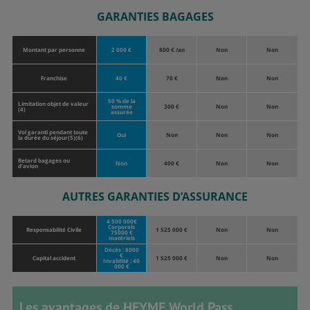
GARANTIES BAGAGES
Montant par personne
2 000 €
800 € /an
Non
Non
Franchise
40 €
70 €
Non
Non
50 % de la
Limitation objet de valeur
somme
300 €
Non
Non
(4)
assurée
Vol garanti pendant toute
Oui
Non
Non
Non
la durée du séjour(5)(6)
Retard bagages ou
Non
400 €
Non
Non
d’avion
AUTRES GARANTIES D’ASSURANCE
4 500 000€
Corporels
Responsabilité Civile
1 525 000 €
Non
Non
75000 €
matériels
Décès : 8000
€
Capital accident
1 525 000 €
Non
Non
Invalidité : 40
000 €
Les avantages de HEYME World Pass