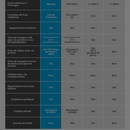
Frais médicaux à
Illimités
155 000 €
11 000 €
11 000 €
l’étranger
Franchise de frais
Pas de
50 à 200 €
75 €
50 €
médicaux
Franchise
(3)
Rapatriement sanitaire
Oui
Oui
Oui
Oui
Titre de transport AR
Oui si plus de 15
Oui si plus de 10
pour un proche en cas
Oui
Oui
jours
jours
d’hospitalisation
d’hospitalisation
d’hospitalisation
Oui
Oui (80 euros
Oui jusqu’à
Frais de séjour pour un
(65 €
pendant 5
125 € par
Non
proche
pendant 10
nuits)
nuit
jours)
Titre de transport en cas
de décès d’un parent
Oui
Oui
Oui
Non
proche
Collaborateur de
Non
Non
Non
Non
remplacement
Rapatriement du corps
Oui
Oui
Oui
Oui
(décès)
Assistance juridique
Oui
Oui
Oui
Oui
Oui jusqu’à
Oui jusqu’à
Caution pénale
Oui
Oui
10 000 €
16 000€
Avance de fonds
Non
Oui
Oui
Non