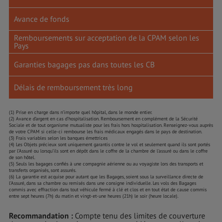
Avance de fonds
Remboursements sur acceptation de la CPAM selon les
Pays
Garanties bagages pas dans toutes les CB
Délais de remboursement très long
(1) Prise en charge dans n’importe quel hôpital, dans le monde entier.
(2) Avance d’argent en cas d’hospitalisation. Remboursement en complément de la Sécurité
Sociale et de tout organisme mutualiste pour les frais hors hospitalisation. Renseignez-vous auprès
de votre CPAM si celle-ci rembourse les frais médicaux engagés dans le pays de destination.
(3) Frais variables selon les banques émettrices
(4) Les Objets précieux sont uniquement garantis contre le vol et seulement quand ils sont portés
par l’Assuré ou lorsqu’ils sont en dépôt dans le coffre de la chambre de l'assuré ou dans le coffre
de son hôtel.
(5) Seuls les bagages confiés à une compagnie aérienne ou au voyagiste lors des transports et
transferts organisés, sont assurés.
(6) La garantie est acquise pour autant que les Bagages, soient sous la surveillance directe de
l’Assuré, dans sa chambre ou remisés dans une consigne individuelle. Les vols des Bagages
commis avec effraction dans tout véhicule fermé à clé et clos et en tout état de cause commis
entre sept heures (7h) du matin et vingt-et-une heures (21h) le soir (heure locale).
Recommandation :
Compte tenu des limites de couverture