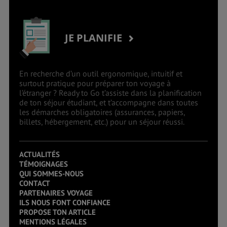
JE PLANIFIE
En recherche d’un outil ergonomique, intuitif et
surtout pratique pour préparer ton voyage à
l’étranger ? Ready to Go t’assiste dans la planification
de ton séjour étudiant, et t’accompagne dans toutes
les démarches obligatoires (assurances, papiers,
billets, hébergement, etc.) pour un séjour réussi.
ACTUALITÉS
TÉMOIGNAGES
QUI SOMMES-NOUS
CONTACT
PARTENAIRES VOYAGE
ILS NOUS FONT CONFIANCE
PROPOSE TON ARTICLE
MENTIONS LÉGALES