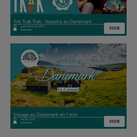
Trik Trak Trek : Natasha au Danemark
septembre 16, 2019
VOIR
danemark
Voyage au Danemark en 1 min
mai 03, 2020
VOIR
danemark