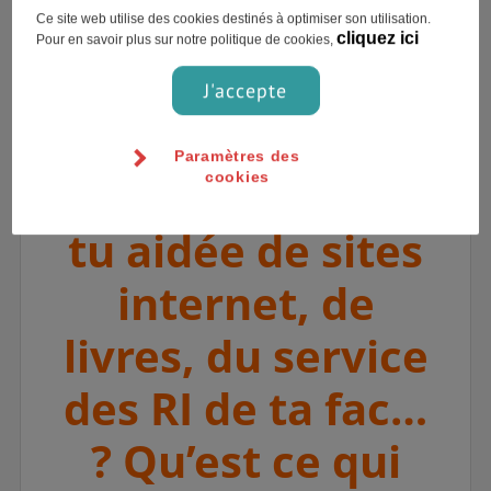
au Danemark du coup !
Ce site web utilise des cookies destinés à optimiser son utilisation.
cliquez ici
Pour en savoir plus sur notre politique de cookies,
4. Pendant la
J'accepte
préparation de
Paramètres des
ton séjour, t’es-
cookies
tu aidée de sites
internet, de
livres, du service
des RI de ta fac…
? Qu’est ce qui