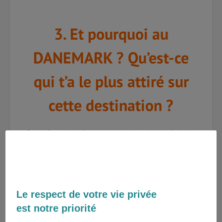
3. Et pourquoi au
DANEMARK ? Qu’est-ce
qui t’a le plus attiré sur
cette destination ?
Pour être honnête mon premier choix était la
Norvège
pour ses superbes paysages et
l’université d’accueil qui semblait incroyablement
équipée et moderne… Mon deuxième choix s'était
porté sur le
Danemark
car l’idée de se déplacer
en vélo me plaisait bien, et je ne connaissais
Le respect de votre vie privée
absolument rien du pays. Bon si, la petite sirène
est notre priorité
et les vikings, mais rien d’autre ! Et j’ai été prise