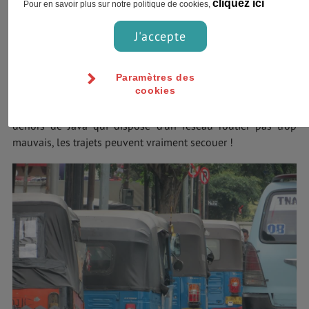
cliquez ici
Pour en savoir plus sur notre politique de cookies,
Bus
J'accepte
Il y a des bus locaux et des bus plus touristiques dans les
îles de Sumatra et Java. En général, il faut prendre
Paramètres des
cookies
connaissance des horaires auprès de l’office de tourisme
locale. (Horaires qui ne seront pas forcément respectés). En
dehors de Java qui dispose d’un réseau routier pas trop
mauvais, les trajets peuvent vraiment secouer !