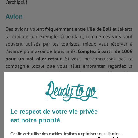
l’archipel !
Avion
Des avions volent fréquemment entre l’île de Bali et Jakarta
la capitale par exemple. Cependant, comme ces vols sont
souvent utilisés par les touristes, mieux vaut réserver à
l’avance pour avoir de bons tarifs.
Comptez à partir de 100€
pour un vol aller-retour
. Si vous ne connaissez pas la
compagnie locale que vous allez emprunter, regardez la
liste de l’union Européenne
qui peut en déconseiller
certaines.
Train
La ligne la plus courue est celle qui relie Jakarta et
Le respect de votre vie privée
Yogjakarta en 7h et ce pour 10€ en moyenne. Sinon, vous
est notre priorité
trouverez quelques lignes à Sumatra. Le train n’est pas très
rapide, ni très confortable, mais c’est un bon moyen pour
Ce site web utilise des cookies destinés à optimiser son utilisation.
admirer le paysage.