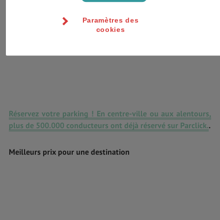
Paramètres des
cookies
Réservez votre parking ! En centre-ville ou aux alentours,
plus de 500.000 conducteurs ont déjà réservé sur Parclick.
.
Meilleurs prix pour une destination