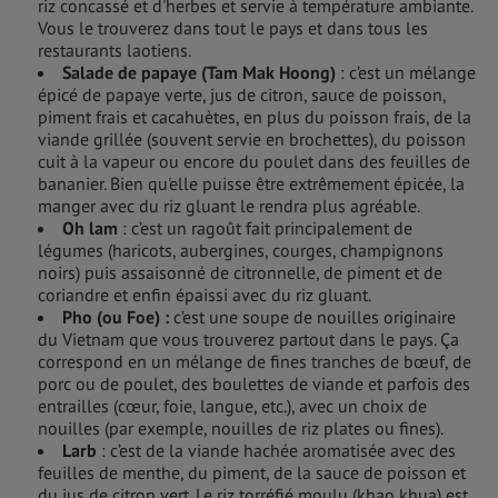
riz concassé et d'herbes et servie à température ambiante.
Vous le trouverez dans tout le pays et dans tous les
restaurants laotiens.
Salade de papaye (Tam Mak Hoong)
: c’est un mélange
épicé de papaye verte, jus de citron, sauce de poisson,
piment frais et cacahuètes, en plus du poisson frais, de la
viande grillée (souvent servie en brochettes), du poisson
cuit à la vapeur ou encore du poulet dans des feuilles de
bananier. Bien qu'elle puisse être extrêmement épicée, la
manger avec du riz gluant le rendra plus agréable.
Oh lam
: c’est un ragoût fait principalement de
légumes (haricots, aubergines, courges, champignons
noirs) puis assaisonné de citronnelle, de piment et de
coriandre et enfin épaissi avec du riz gluant.
Pho (ou Foe) :
c’est une soupe de nouilles originaire
du Vietnam que vous trouverez partout dans le pays. Ça
correspond en un mélange de fines tranches de bœuf, de
porc ou de poulet, des boulettes de viande et parfois des
entrailles (cœur, foie, langue, etc.), avec un choix de
nouilles (par exemple, nouilles de riz plates ou fines).
Larb
: c’est de la viande hachée aromatisée avec des
feuilles de menthe, du piment, de la sauce de poisson et
du jus de citron vert. Le riz torréfié moulu (khao khua) est