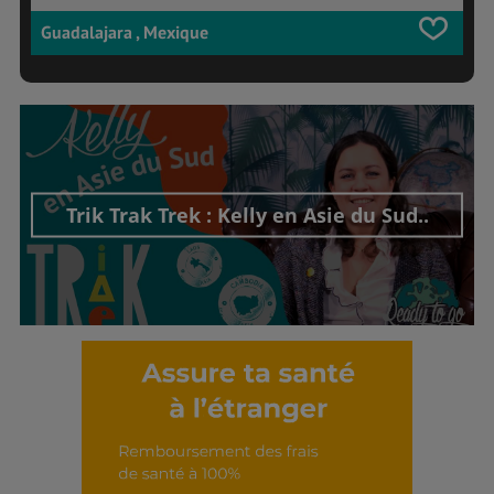
Guadalajara , Mexique
Trik Trak Trek : Kelly en Asie du Sud..
Découvrir cet interview