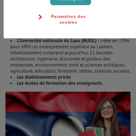
3 niveaux principaux, permettant d’obtenir respectivement
les diplômes de baccalauréat, de maîtrise et de doctorat.
ANNULER
OK
Paramètres des
Plusieurs établissements supérieurs assurent des
cookies
formations variées notamment :
L'Université nationale du Laos (NUOL) :
créée en 1996
pour offrir un enseignement supérieur au Laotien,
l’établissement comprend aujourd'hui 11 facultés :
architecture, ingénierie, économie et gestion des
entreprises, environnement, droit et sciences politiques,
agriculture, éducation, foresterie, lettres, sciences sociales.
Les établissements privés
Les écoles de formation des enseignants.