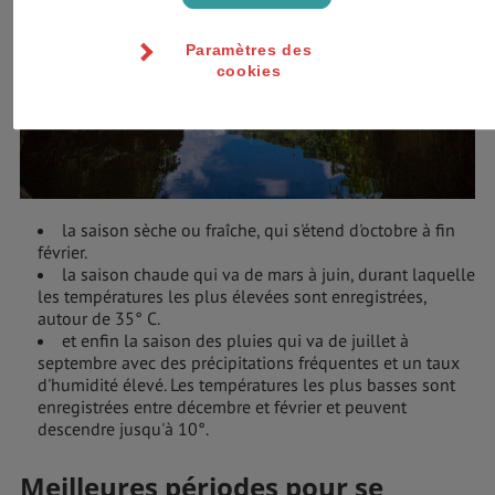
Paramètres des
cookies
la saison sèche ou fraîche, qui s'étend d'octobre à fin
février.
la saison chaude qui va de mars à juin, durant laquelle
les températures les plus élevées sont enregistrées,
autour de 35° C.
et enfin la saison des pluies qui va de juillet à
septembre avec des précipitations fréquentes et un taux
d'humidité élevé. Les températures les plus basses sont
enregistrées entre décembre et février et peuvent
descendre jusqu'à 10°.
Meilleures périodes pour se