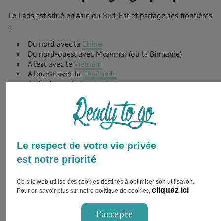
Le Laos est situé en Asie du Sud-Est et partage ses frontières
:
Du nord avec la
Chine
Du nord-ouest avec Myanmar (ou la Birmanie)
A l’est avec le
Vietnam
A l’ouest avec la
Thaïlande
Au Sud avec le
Cambodge
Climat au Laos
Le Laos bénéficie d'un climat subtropical et de mousson
caractérisé essentiellement par trois saisons :
Le respect de votre vie privée
est notre priorité
Ce site web utilise des cookies destinés à optimiser son utilisation.
cliquez ici
Pour en savoir plus sur notre politique de cookies,
J'accepte