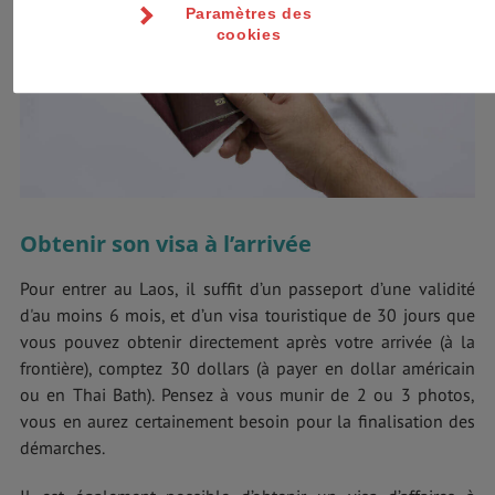
Paramètres des
cookies
Obtenir son visa à l’arrivée
Pour entrer au Laos, il suffit d’un passeport d’une validité
d'au moins 6 mois, et d’un visa touristique de 30 jours que
vous pouvez obtenir directement après votre arrivée (à la
frontière), comptez 30 dollars (à payer en dollar américain
ou en Thai Bath). Pensez à vous munir de 2 ou 3 photos,
vous en aurez certainement besoin pour la finalisation des
démarches.