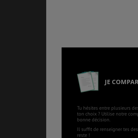
SANTÉ &
ÉTUDES
SÉCURITÉ
EMPLOIS &
BONS PLANS
STAGES
MÉTÉO & GÉO
VOL
JE COMPA
ASSURANCES
Tu hésites entre plusieurs de
ton choix ? Utilise notre co
bonne décision.
Il suffit de renseigner tes d
reste !