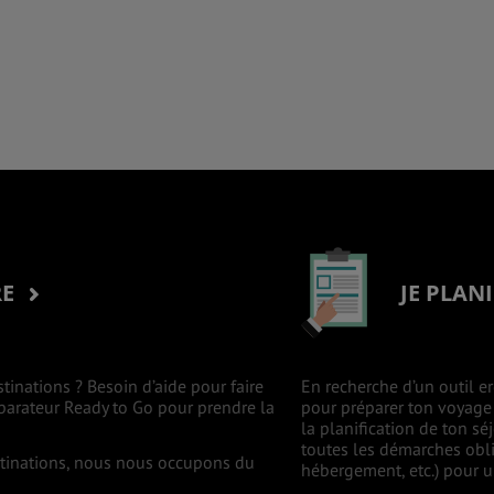
RE
JE PLAN
stinations ? Besoin d’aide pour faire
En recherche d’un outil er
mparateur Ready to Go pour prendre la
pour préparer ton voyage à
la planification de ton s
toutes les démarches oblig
estinations, nous nous occupons du
hébergement, etc.) pour un