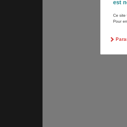
est n
Ce site 
Pour en
ASSURANCES
Para
GÉNÉRALITÉS
DÉTENTE
FORMALITÉS
COÛT DE LA VIE
LOGEMENT
TRANSPORT