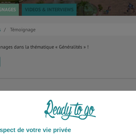
GNAGES
VIDEOS & INTERVIEWS
s
Témoignage
gnages dans la thématique « Généralités » !
spect de votre vie privée