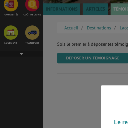
INFORMATIONS
ARTICLES
TÉMOI
FORMALITÉS
COÛT DE LA VIE
Accueil
Destinations
Lao
LOGEMENT
TRANSPORT
Sois le premier à déposer tes témoi
DÉPOSER UN TÉMOIGNAGE
SANTÉ &
ÉTUDES
SÉCURITÉ
EMPLOIS &
BONS PLANS
STAGES
Le re
MÉTÉO & GÉO
VOL