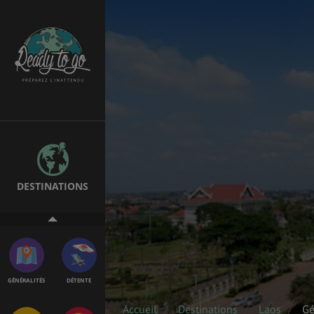
EMPLOIS &
BONS PLANS
STAGES
MÉTÉO & GÉO
VOL
DESTINATIONS
ASSURANCES
GÉNÉRALITÉS
DÉTENTE
Accueil
Destinations
Laos
Gé