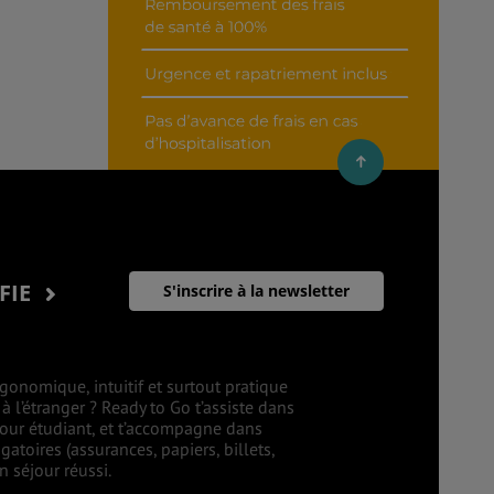
IFIE
S'inscrire à la newsletter
gonomique, intuitif et surtout pratique
 l’étranger ? Ready to Go t’assiste dans
éjour étudiant, et t’accompagne dans
atoires (assurances, papiers, billets,
 séjour réussi.