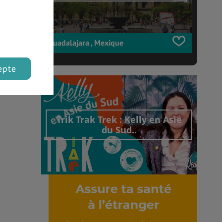
Guadalajara , Mexique
epte
Trik Trak Trek : Kelly en Asie
du Sud..
Découvrir cet interview