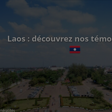
Laos : découvrez nos tém
néralités